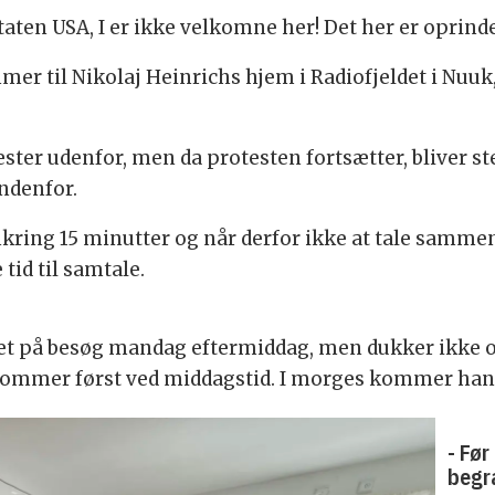
ten USA, I er ikke velkomne her! Det her er oprindel
er til Nikolaj Heinrichs hjem i Radiofjeldet i Nuuk,
æster udenfor, men da protesten fortsætter, bliver 
indenfor.
mkring 15 minutter og når derfor ikke at tale samme
 tid til samtale.
et på besøg mandag eftermiddag, men dukker ikke op
 ankommer først ved middagstid. I morges kommer han
- Fø
begr