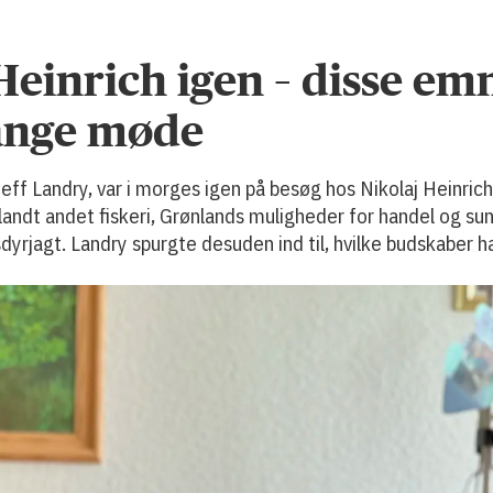
einrich igen – disse emn
ange møde
Jeff Landry, var i morges igen på besøg hos Nikolaj Heinr
landt andet fiskeri, Grønlands muligheder for handel og 
jagt. Landry spurgte desuden ind til, hvilke budskaber han