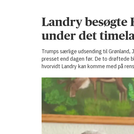
Landry besøgte H
under det timel
Trumps særlige udsending til Grønland, 
presset end dagen før. De to drøftede b
hvorvidt Landry kan komme med på rensdyr