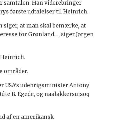
r samtalen. Han viderebringer
ys første udtalelser til Heinrich.
n siger, at man skal bemærke, at
eresse for Grønland…, siger Jørgen
 Heinrich.
re områder.
ger USA’s udenrigsminister Antony
úte B. Egede, og naalakkersuisoq
nd af en amerikansk