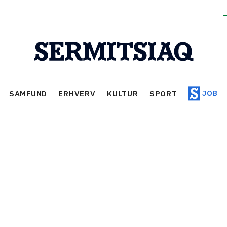
JOB
SAMFUND
ERHVERV
KULTUR
SPORT