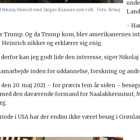
unde
 Nikolaj Heinrich med Jørgen Boassen som tolk.
Foto: Arnaq
Landr
- Ha
før Trump. Og da Trump kom, blev amerikanernes int
 Heinrich nikker og erklærer sig enig.
 derfor kan jeg godt lide den interesse, siger Nikolaj
 samarbejde inden for uddannelse, forskning og and
 den 20. maj 2021 – for præcis fem år siden – besø
med den daværende formand for Naalakkersuisut, M
rg.
ode i USA har der endnu ikke været besøg i Grønla