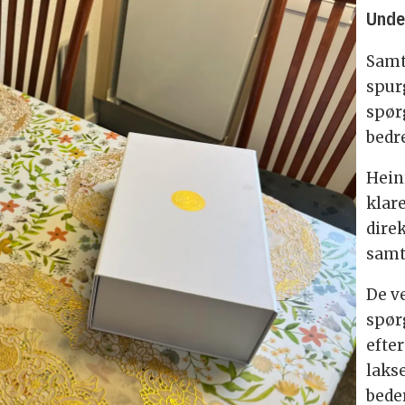
Unde
Samt
spur
spør
bedr
Hein
klare
dire
samt
De ve
spør
efter
lakse
bede