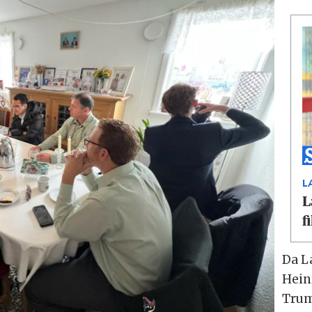
L
L
f
Da L
Hein
Trum