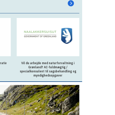
rativ
Vil du arbejde med naturforvaltning i
Sagsbehandler p
Grønland? AC-fuldmægtig /
Ilu
specialkonsulent til sagsbehandling og
myndighedsopgaver