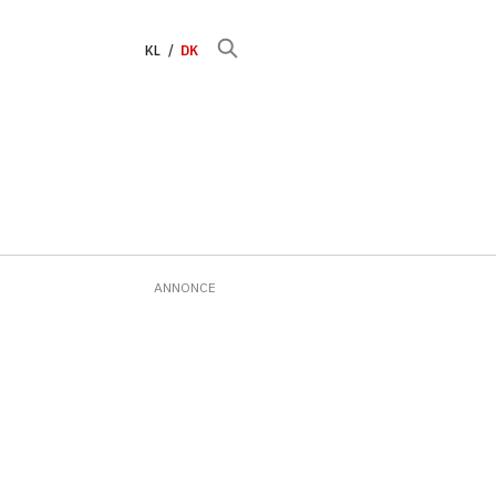
KL
DK
ANNONCE