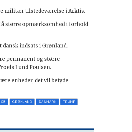
e militær tilstedeværelse i Arktis.
st få større opmærksomhed i forhold
et dansk indsats i Grønland.
ere permanent og større
 Troels Lund Poulsen.
re enheder, det vil betyde.
NCE
GRØNLAND
DANMARK
TRUMP