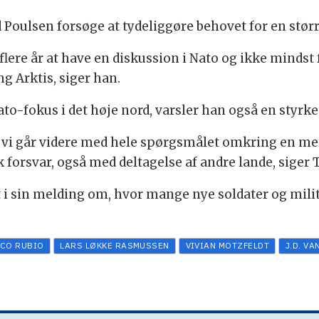
 Poulsen forsøge at tydeliggøre behovet for en størr
i flere år at have en diskussion i Nato og ikke mind
ng Arktis, siger han.
ato-fokus i det høje nord, varsler han også en styrk
at vi går videre med hele spørgsmålet omkring en m
k forsvar, også med deltagelse af andre lande, siger
i sin melding om, hvor mange nye soldater og militæ
CO RUBIO
LARS LØKKE RASMUSSEN
VIVIAN MOTZFELDT
J.D. VA