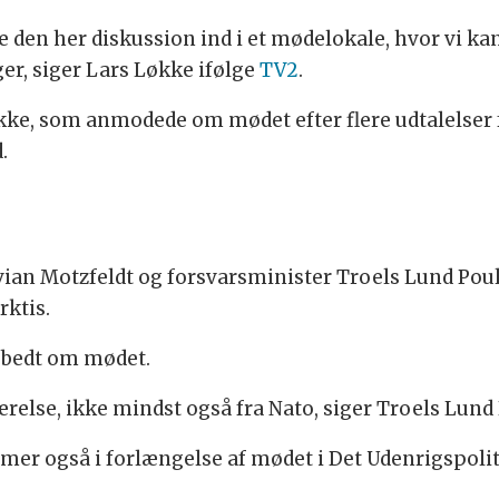
e den her diskussion ind i et mødelokale, hvor vi ka
er, siger Lars Løkke ifølge
TV2
.
økke, som anmodede om mødet efter flere udtalelse
d.
Vivian Motzfeldt og forsvarsminister Troels Lund P
rktis.
 bedt om mødet.
værelse, ikke mindst også fra Nato, siger Troels Lund
mer også i forlængelse af mødet i Det Udenrigspo