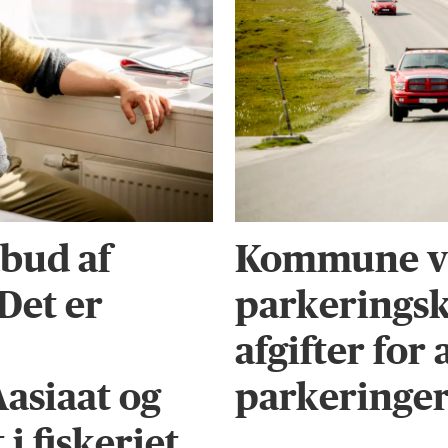
bud af
Kommune vi
 Det er
parkeringsk
afgifter for
Aasiaat og
parkeringe
i fiskeriet