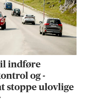
l indføre
ontrol og -
 at stoppe ulovlige
r