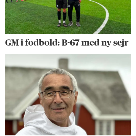
GM i fodbold: B-67 med ny sejr