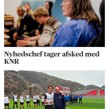
Nyhedschef tager afsked med
KNR