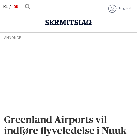
KL
DK
Log ind
ANNONCE
Greenland Airports vil
indføre flyveledelse i Nuuk