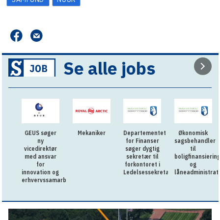
Se alle jobs
GEUS søger
Mekaniker
Departementet
Økonomisk
ny
for Finanser
sagsbehandler
vicedirektør
søger dygtig
til
med ansvar
sekretær til
boligfinansierin
for
forkontoret i
og
innovation og
Ledelsessekretariatet
låneadministrat
erhvervssamarbejde