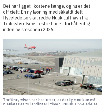
Det har ligget i kortene længe, og nu er det
officielt: En ny løsning med såkaldt delt
flyveledelse skal redde Nuuk Lufthavn fra
Trafikstyrelsens restriktioner, forhåbentlig
inden højsæsonen i 2026.
Trafikstyrelsen har besluttet, at der lige nu kun må
planlægges to landinger i timen i Nuuk. Flyveledelse