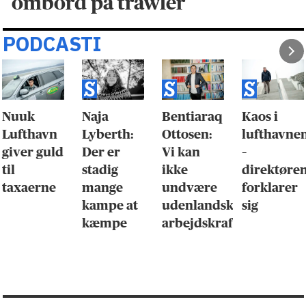
ombord på trawler
PODCASTI
Nuuk
Naja
Bentiaraq
Kaos i
Lufthavn
Lyberth:
Ottosen:
lufthavne
giver guld
Der er
Vi kan
–
til
stadig
ikke
direktøre
taxaerne
mange
undvære
forklarer
kampe at
udenlandsk
sig
kæmpe
arbejdskraft