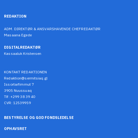
REDAKTION
ADM. DIREKTØR & ANSVARSHAVENDE CHEFREDAKTØR
Masaana Egede
DIGITALREDAKTØR
Kassaaluk Kristensen
KONTAKT REDAKTIONEN
Redaktion@sermitsiaq.gl
Issortarfimmut 7
3905 Nuussuaq
Tlf: +299 38 39 40
CVR: 12539959
BESTYRELSE OG GOD FONDSLEDELSE
OPHAVSRET