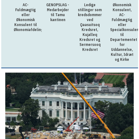
AC-
GENOPSLAG -
Ledige
Økonomisk
Fuldmægtig
Medarbejder
stillinger som
Konsulent,
eller
til Tamu
kredsdommer
AC-
Økonomisk
kantinen
ved
Fuldmægtig
Konsulent til
Qaasuitsoq
eller
Økonomiafdelingen
Kredsret,
Specialkonsulen
Kujalleq
til
Kredsret og
Departementet
Sermersooq
for
Kredsret
Uddannelse,
Kultur, Idræt
og Kirke