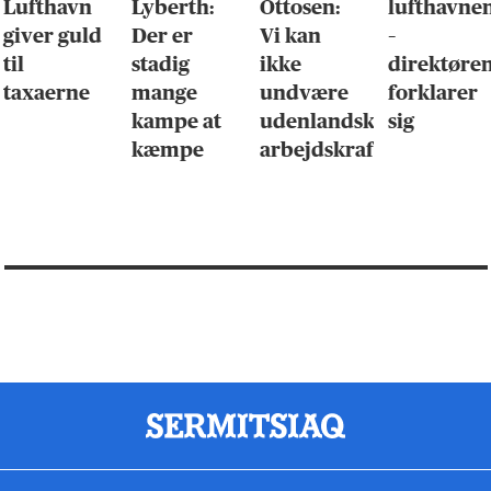
Lufthavn
Lyberth:
Ottosen:
lufthavne
giver guld
Der er
Vi kan
–
til
stadig
ikke
direktøre
taxaerne
mange
undvære
forklarer
kampe at
udenlandsk
sig
kæmpe
arbejdskraft