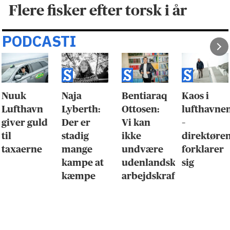
Flere fisker efter torsk i år
PODCASTI
Nuuk
Naja
Bentiaraq
Kaos i
Lufthavn
Lyberth:
Ottosen:
lufthavne
giver guld
Der er
Vi kan
–
til
stadig
ikke
direktøre
taxaerne
mange
undvære
forklarer
kampe at
udenlandsk
sig
kæmpe
arbejdskraft