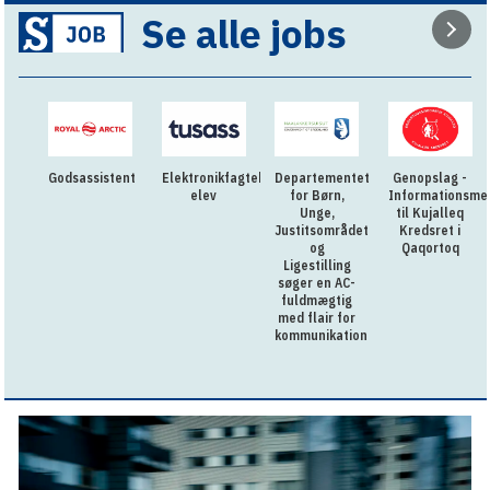
Se alle jobs
Godsassistent
Elektronikfagtekniker
Departementet
Genopslag -
elev
for Børn,
Informationsme
Unge,
til Kujalleq
Justitsområdet
Kredsret i
og
Qaqortoq
Ligestilling
søger en AC-
fuldmægtig
med flair for
kommunikation