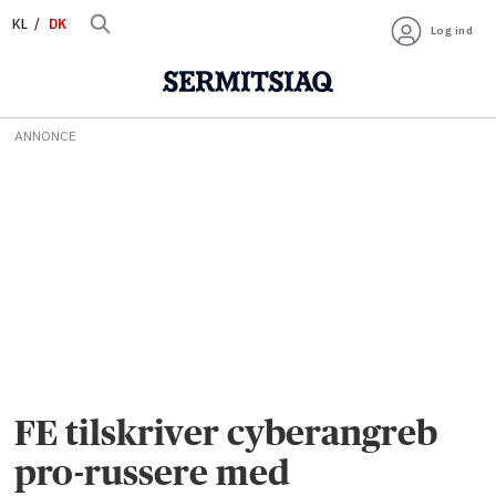
KL
DK
Log ind
ANNONCE
FE tilskriver cyberangreb
pro-russere med