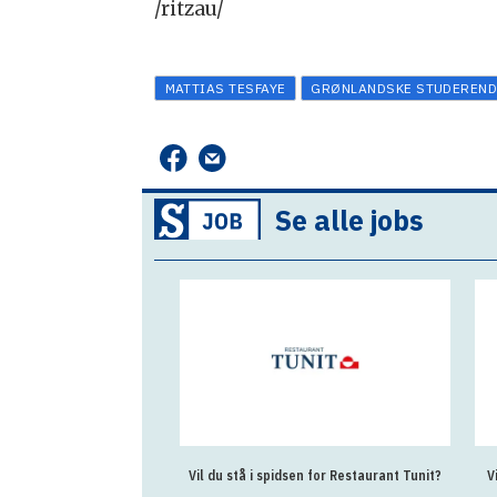
/ritzau/
MATTIAS TESFAYE
GRØNLANDSKE STUDEREND
Se alle jobs
Vil du stå i spidsen for Restaurant Tunit?
Vil du være med til at forme 
folkeskole i Grønlan