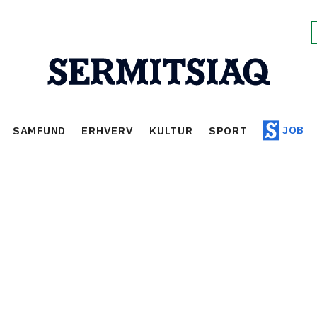
JOB
SAMFUND
ERHVERV
KULTUR
SPORT