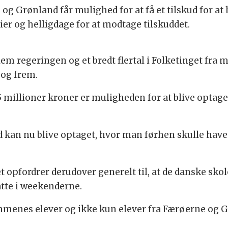
 Grønland får mulighed for at få et tilskud for at h
rier og helligdage for at modtage tilskuddet.
llem regeringen og et bredt flertal i Folketinget fra m
 og frem.
2,5 millioner kroner er muligheden for at blive opta
d kan nu blive optaget, hvor man førhen skulle hav
 opfordrer derudover generelt til, at de danske sko
atte i weekenderne.
mmenes elever og ikke kun elever fra Færøerne og 