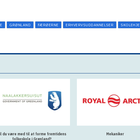
E
GRØNLAND
FÆRØERNE
ERHVERVSUDDANNELSER
SKOLEHJ
fremtidens
Mekaniker
Rad
d?