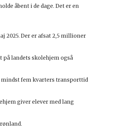
olde åbent i de dage. Det er en
aj 2025. Der er afsat 2,5 millioner
get på landets skolehjem også
e mindst fem kvarters transporttid
lehjem giver elever med lang
Grønland.