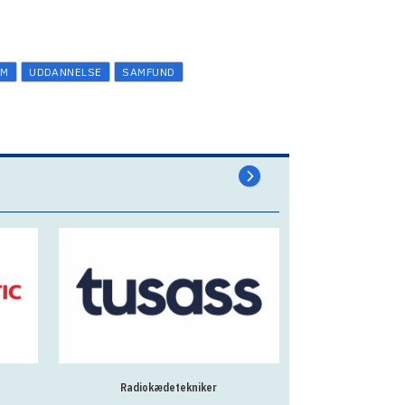
EM
UDDANNELSE
SAMFUND
iokædetekniker
Privatrådgiver i Bankivik