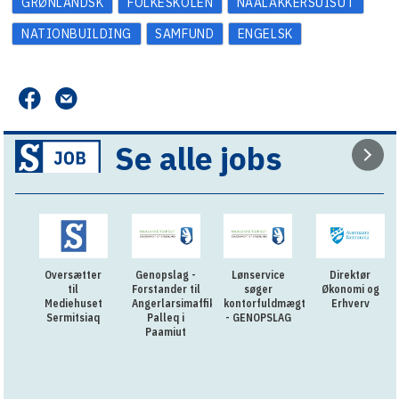
GRØNLANDSK
FOLKESKOLEN
NAALAKKERSUISUT
NATIONBUILDING
SAMFUND
ENGELSK
Se alle jobs
Oversætter
Genopslag -
Lønservice
Direktør
til
Forstander til
søger
Økonomi og
Mediehuset
Angerlarsimaffik
kontorfuldmægtig
Erhverv
Sermitsiaq
Palleq i
- GENOPSLAG
Paamiut