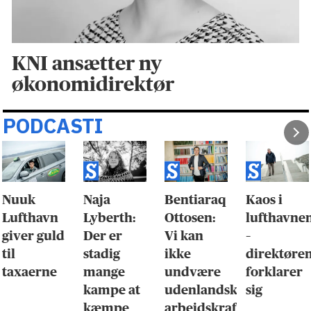
KNI ansætter ny
økonomidirektør
PODCASTI
Nuuk
Naja
Bentiaraq
Kaos i
Lufthavn
Lyberth:
Ottosen:
lufthavne
giver guld
Der er
Vi kan
–
til
stadig
ikke
direktøre
taxaerne
mange
undvære
forklarer
kampe at
udenlandsk
sig
kæmpe
arbejdskraft