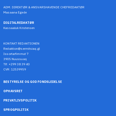
ADM. DIREKTØR & ANSVARSHAVENDE CHEFREDAKTØR
Masaana Egede
DIGITALREDAKTØR
Kassaaluk Kristensen
KONTAKT REDAKTIONEN
Redaktion@sermitsiaq.gl
Issortarfimmut 7
3905 Nuussuaq
Tlf: +299 38 39 40
CVR: 12539959
BESTYRELSE OG GOD FONDSLEDELSE
OPHAVSRET
PRIVATLIVSPOLITIK
SPROGPOLITIK