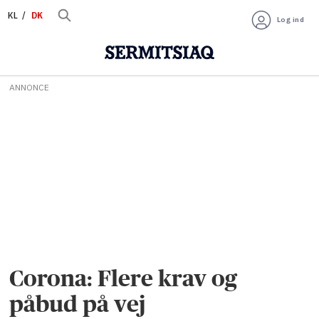
KL
DK
Log ind
ANNONCE
Corona: Flere krav og
påbud på vej