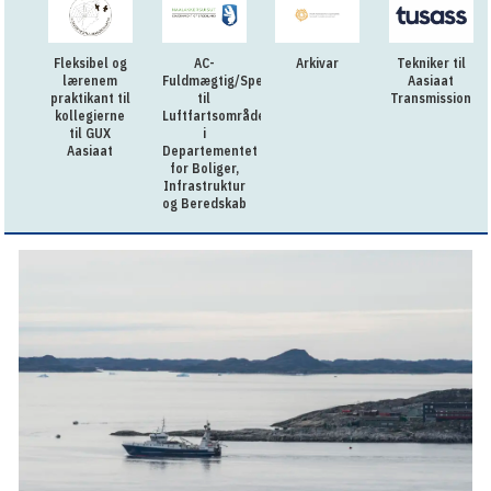
Fleksibel og
AC-
Arkivar
Tekniker til
lærenem
Fuldmægtig/Specialkonsulent
Aasiaat
praktikant til
til
Transmission
kollegierne
Luftfartsområdet
til GUX
i
Aasiaat
Departementet
for Boliger,
Infrastruktur
og Beredskab