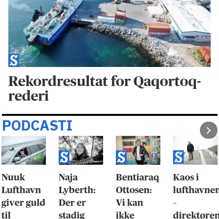
Rekordresultat for Qaqortoq-
rederi
PODCASTI
Nuuk
Naja
Bentiaraq
Kaos i
Lufthavn
Lyberth:
Ottosen:
lufthavne
giver guld
Der er
Vi kan
–
til
stadig
ikke
direktøre