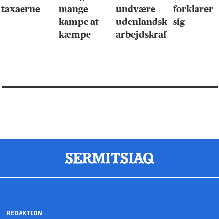
taxaerne
mange
undvære
forklarer
kampe at
udenlandsk
sig
kæmpe
arbejdskraft
REDAKTION