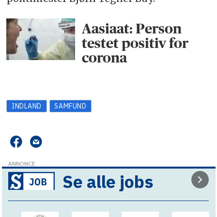
Aasiaat: Person
testet positiv for
corona
INDLAND
SAMFUND
ANNONCE
Se alle jobs