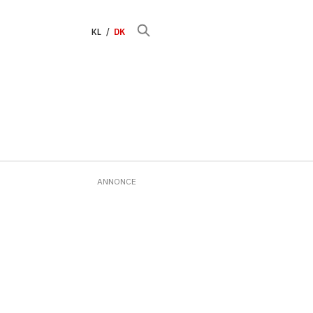
KL
DK
ANNONCE