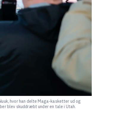
i Nuuk, hvor han delte Maga-kasketter ud og
ber blev skuddræbt under en tale i Utah.