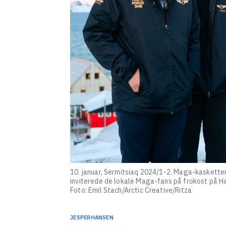
10. januar, Sermitsiaq 2024/1-2. Maga-kasketter
inviterede de lokale Maga-fans på frokost på Han
Foto: Emil Stach/Arctic Creative/Ritza
JESPER
HANSEN