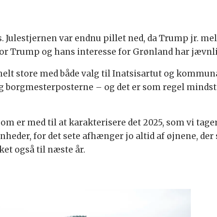
s. Julestjernen var endnu pillet ned, da Trump jr. m
hvor Trump og hans interesse for Grønland har jævnli
 helt store med både valg til Inatsisartut og kommun
 og borgmesterposterne – og det er som regel minds
, som er med til at karakterisere det 2025, som vi ta
eder, for det sete afhænger jo altid af øjnene, der se
ket også til næste år.