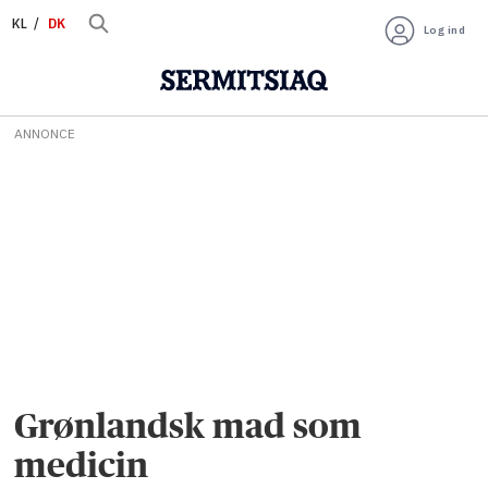
KL
DK
Log ind
ANNONCE
Grønlandsk mad som
medicin