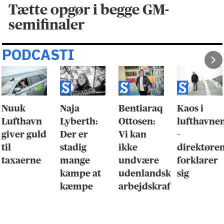
Tætte opgør i begge GM-
semifinaler
PODCASTI
Nuuk
Naja
Bentiaraq
Kaos i
Lufthavn
Lyberth:
Ottosen:
lufthavne
giver guld
Der er
Vi kan
–
til
stadig
ikke
direktøre
taxaerne
mange
undvære
forklarer
kampe at
udenlandsk
sig
kæmpe
arbejdskraft