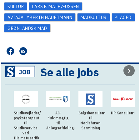
KULTUR
LARS P. MATHÆUSSEN
AVIÂJA LYBERTH HAUPTMANN
MADKULTUR
PLACED
GRØNLANDSK MAD
Se alle jobs
Studievejleder/
AC-
Salgskonsulent
HR Konsulent
psykoterapeut
fuldmægtig
til
til
til
Mediehuset
Studieservice
Anlægsafdelingen
Sermitsiaq
ved
Ilisimatusarfik