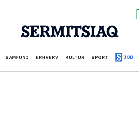
JOB
SAMFUND
ERHVERV
KULTUR
SPORT