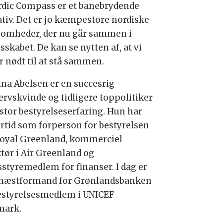
rdic Compass er et banebrydende
iativ. Det er jo kæmpestore nordiske
somheder, der nu går sammen i
sskabet. De kan se nytten af, at vi
r nødt til at stå sammen.
ina Abelsen er en succesrig
ervskvinde og tidligere toppolitiker
stor bestyrelseserfaring. Hun har
ortid som forperson for bestyrelsen
Royal Greenland, kommerciel
ktør i Air Greenland og
sstyremedlem for finanser. I dag er
næstformand for Grønlandsbanken
estyrelsesmedlem i UNICEF
mark.