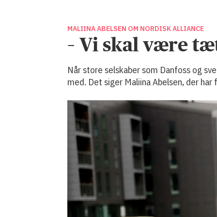
MALIINA ABELSEN OM NORDISK ALLIANCE
– Vi skal være t
Når store selskaber som Danfoss og svens
med. Det siger Maliina Abelsen, der har f