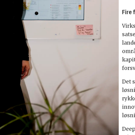
Fire
Virk
sats
land
områ
kapi
fors
Det s
løsn
rykk
inno
løsn
Deep