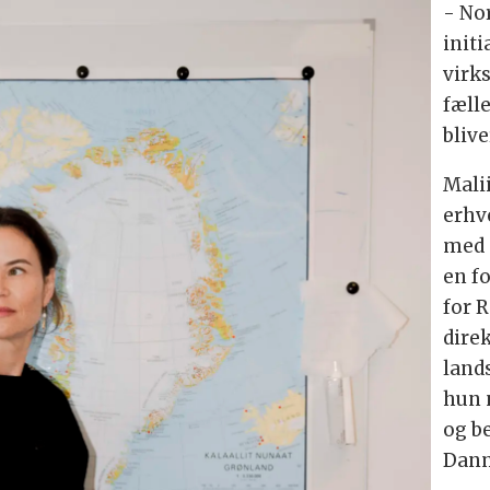
- No
init
virk
fælle
blive
Mali
erhv
med 
en f
for 
dire
land
hun 
og b
Dan