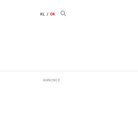
KL
DK
ANNONCE