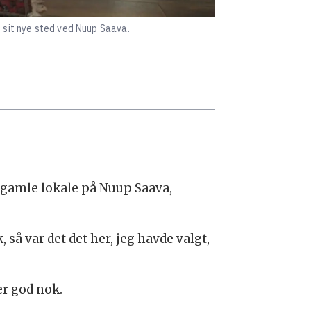
d sit nye sted ved Nuup Saava.
s gamle lokale på Nuup Saava,
så var det det her, jeg havde valgt,
er god nok.