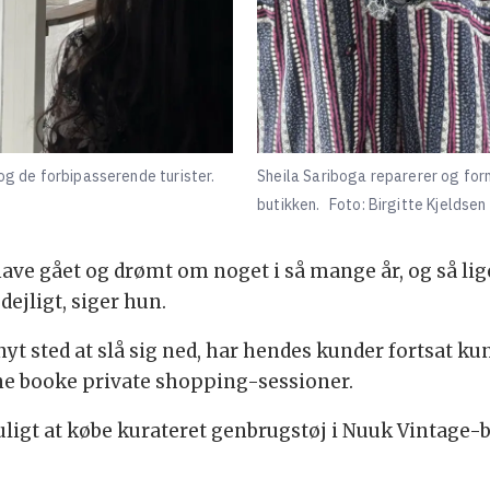
 og de forbipasserende turister.
Sheila Sariboga reparerer og forn
butikken.
Foto: Birgitte Kjeldsen
 have gået og drømt om noget i så mange år, og så lige
dejligt, siger hun.
 nyt sted at slå sig ned, har hendes kunder fortsat 
ne booke private shopping-sessioner.
igt at købe kurateret genbrugstøj i Nuuk Vintage-bu