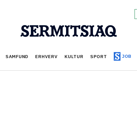
JOB
SAMFUND
ERHVERV
KULTUR
SPORT