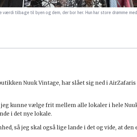
e værdi tilbage til byen og dem, der bor her. Hun har store drømme me
butikken Nuuk Vintage, har slået sig ned i AirZafari
jeg kunne vælge frit mellem alle lokaler i hele Nuuk, 
de i det nye lokale.
ed, så jeg skal også lige lande i det og vide, at den 