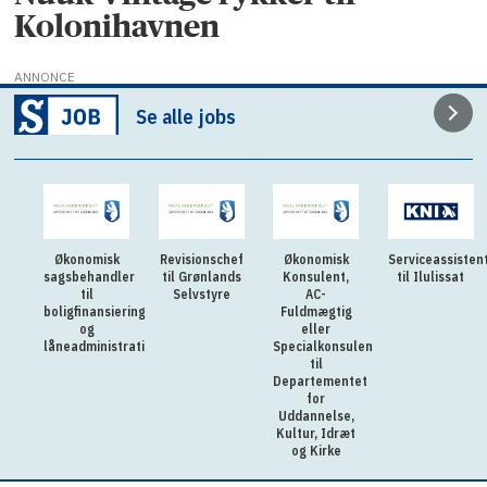
Kolonihavnen
ANNONCE
Se alle jobs
Økonomisk
Revisionschef
Økonomisk
Serviceassisten
sagsbehandler
til Grønlands
Konsulent,
til Ilulissat
til
Selvstyre
AC-
boligfinansiering
Fuldmægtig
og
eller
låneadministration
Specialkonsulent
til
Departementet
for
Uddannelse,
Kultur, Idræt
og Kirke