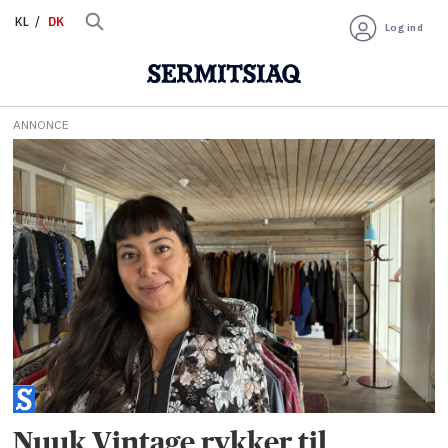
KL
DK
Log ind
ANNONCE
Tag:
sheila
sariboga
Nuuk Vintage rykker til