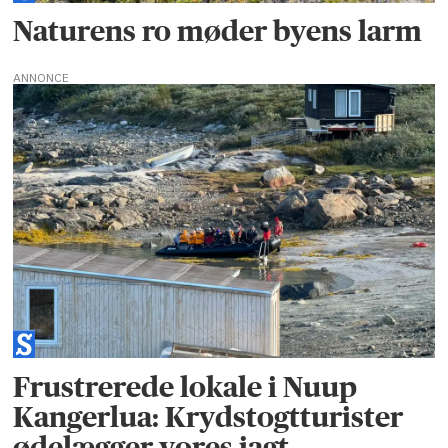
Naturens ro møder byens larm
ANNONCE
Frustrerede lokale i Nuup
Kangerlua: Krydstogtturister
ødelægger vores jagt