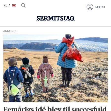
KL
DK
Log ind
ANNONCE
Tag:
rensdyrjagt
Femårigs idé blev til succesfuld