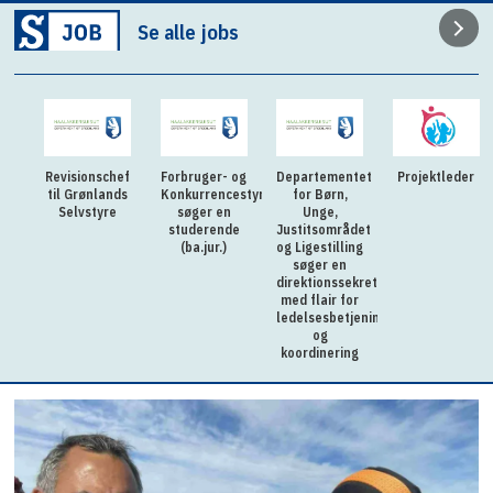
Se alle jobs
Revisionschef
Forbruger- og
Departementet
Projektleder
til Grønlands
Konkurrencestyrelsen
for Børn,
Selvstyre
søger en
Unge,
studerende
Justitsområdet
(ba.jur.)
og Ligestilling
søger en
direktionssekretær
med flair for
ledelsesbetjening
og
koordinering