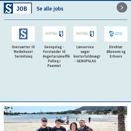
Se alle jobs
til
Genopslag -
Lønservice
Direktør
Praktikkoordina
et
Forstander til
søger
Økonomi og
til KTI - Jern
q
Angerlarsimaffik
kontorfuldmægtig
Erhverv
& Metal i
Palleq i
- GENOPSLAG
Nuuk
Paamiut