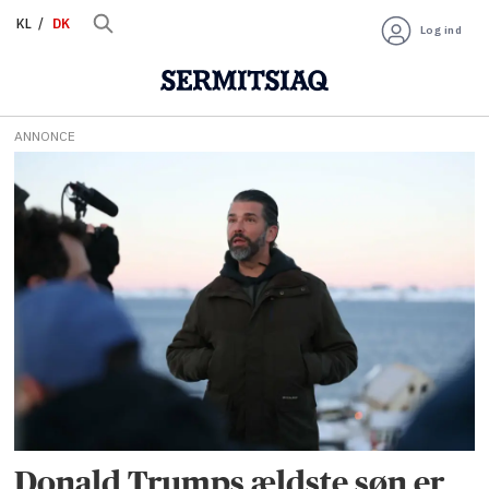
KL
DK
Log ind
ANNONCE
Tag:
københavn
Donald Trumps ældste søn er