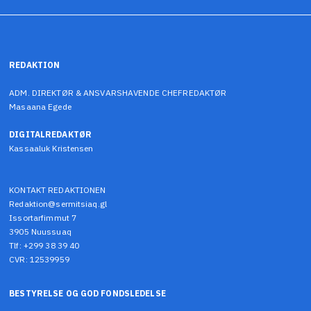
REDAKTION
ADM. DIREKTØR & ANSVARSHAVENDE CHEFREDAKTØR
Masaana Egede
DIGITALREDAKTØR
Kassaaluk Kristensen
KONTAKT REDAKTIONEN
Redaktion@sermitsiaq.gl
Issortarfimmut 7
3905 Nuussuaq
Tlf: +299 38 39 40
CVR: 12539959
BESTYRELSE OG GOD FONDSLEDELSE