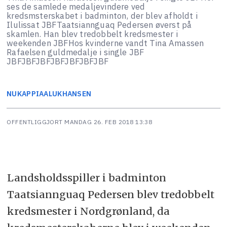
ses de samlede medaljevindere ved
kredsmsterskabet i badminton, der blev afholdt i
Ilulissat JBFTaatsiannguaq Pedersen øverst på
skamlen. Han blev tredobbelt kredsmester i
weekenden JBFHos kvinderne vandt Tina Amassen
Rafaelsen guldmedalje i single JBF
JBFJBFJBFJBFJBFJBFJBF
NUKAPPIAALUK
HANSEN
OFFENTLIGGJORT
MANDAG 26. FEB 2018 13:38
Landsholdsspiller i badminton
Taatsiannguaq Pedersen blev tredobbelt
kredsmester i Nordgrønland, da