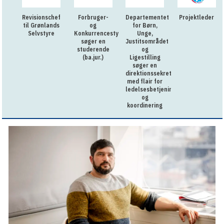
Revisionschef
Forbruger-
Departementet
Projektleder
til Grønlands
og
for Børn,
Selvstyre
Konkurrencestyrelsen
Unge,
søger en
Justitsområdet
studerende
og
(ba.jur.)
Ligestilling
søger en
direktionssekretær
med flair for
ledelsesbetjening
og
koordinering