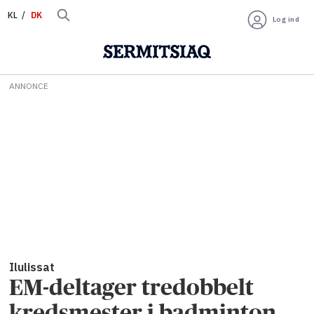
KL
DK
Log ind
ANNONCE
Ilulissat
EM-deltager tredobbelt
kredsmester i badminton