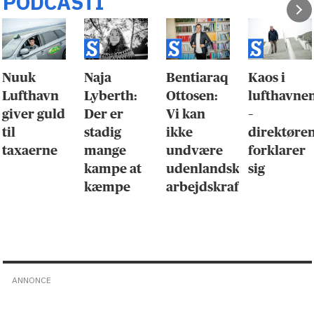
PODCASTI
Nuuk
Naja
Bentiaraq
Kaos i
Lufthavn
Lyberth:
Ottosen:
lufthavne
giver guld
Der er
Vi kan
–
til
stadig
ikke
direktøre
taxaerne
mange
undvære
forklarer
kampe at
udenlandsk
sig
kæmpe
arbejdskraft
ANNONCE