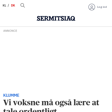
KL
DK
Log ind
ANNONCE
KLUMME
Vi voksne må også lære at
tale ordentligt