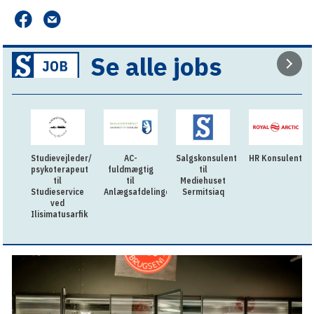
Se alle jobs
Studievejleder/
AC-
Salgskonsulent
HR Konsulent
psykoterapeut
fuldmægtig
til
til
til
Mediehuset
Studieservice
Anlægsafdelingen
Sermitsiaq
ved
Ilisimatusarfik