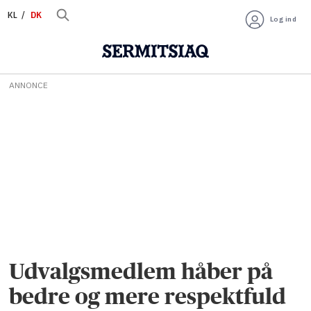
KL
DK
Log ind
ANNONCE
Udvalgsmedlem håber på
bedre og mere respektfuld