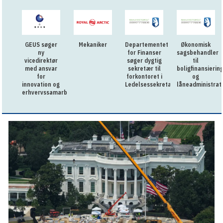
GEUS søger
Mekaniker
Departementet
Økonomisk
ny
for Finanser
sagsbehandler
vicedirektør
søger dygtig
til
med ansvar
sekretær til
boligfinansierin
for
forkontoret i
og
innovation og
Ledelsessekretariatet
låneadministrat
erhvervssamarbejde