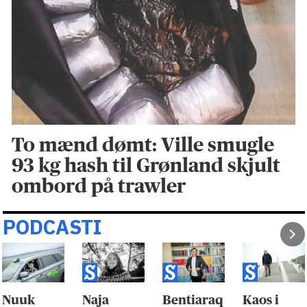
To mænd dømt: Ville smugle
93 kg hash til Grønland skjult
ombord på trawler
PODCASTI
Nuuk
Naja
Bentiaraq
Kaos i