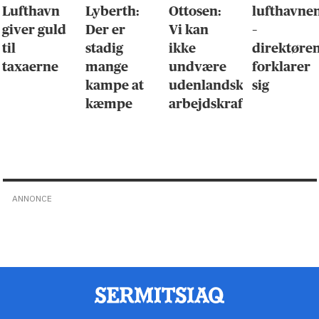
Lufthavn
Lyberth:
Ottosen:
lufthavne
giver guld
Der er
Vi kan
–
til
stadig
ikke
direktøre
taxaerne
mange
undvære
forklarer
kampe at
udenlandsk
sig
kæmpe
arbejdskraft
ANNONCE