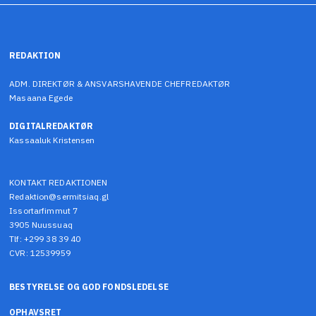
REDAKTION
ADM. DIREKTØR & ANSVARSHAVENDE CHEFREDAKTØR
Masaana Egede
DIGITALREDAKTØR
Kassaaluk Kristensen
KONTAKT REDAKTIONEN
Redaktion@sermitsiaq.gl
Issortarfimmut 7
3905 Nuussuaq
Tlf: +299 38 39 40
CVR: 12539959
BESTYRELSE OG GOD FONDSLEDELSE
OPHAVSRET