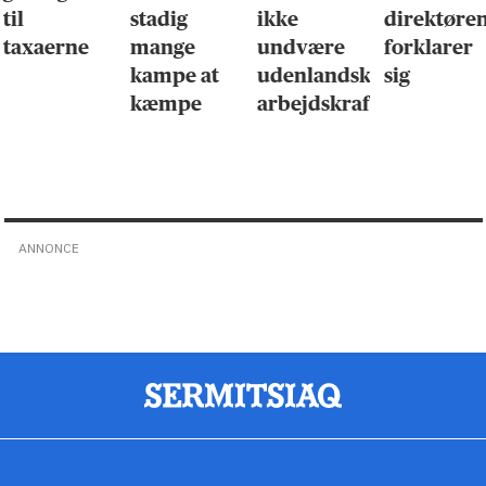
til
stadig
ikke
direktøre
taxaerne
mange
undvære
forklarer
kampe at
udenlandsk
sig
kæmpe
arbejdskraft
ANNONCE