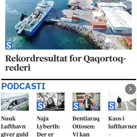
Rekordresultat for Qaqortoq-
rederi
PODCASTI
Nuuk
Naja
Bentiaraq
Kaos i
Lufthavn
Lyberth:
Ottosen:
lufthavne
giver guld
Der er
Vi kan
–