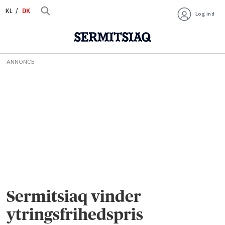
KL
DK
Log ind
ANNONCE
Sermitsiaq vinder
ytringsfrihedspris