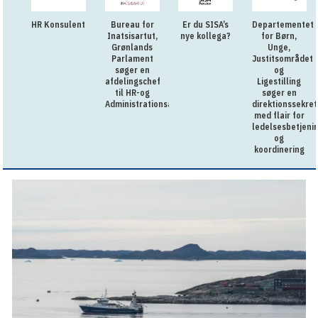
HR Konsulent
Bureau for
Er du SISA’s
Departementet
Inatsisartut,
nye kollega?
for Børn,
Grønlands
Unge,
Parlament
Justitsområdet
søger en
og
afdelingschef
Ligestilling
til HR-og
søger en
Administrationsafdelingen
direktionssekre
med flair for
ledelsesbetjeni
og
koordinering