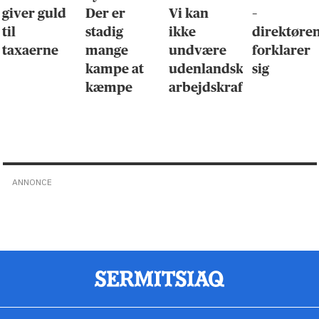
giver guld
Der er
Vi kan
–
til
stadig
ikke
direktøre
taxaerne
mange
undvære
forklarer
kampe at
udenlandsk
sig
kæmpe
arbejdskraft
ANNONCE