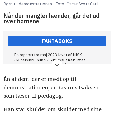
Børn til demonstrationen.
Foto: Oscar Scott Carl
Når der mangler hænder, går det ud
over børnene
FAKTABOKS
En rapport fra maj 2023 lavet af NISK
(Nunatsinni Inunnik Sullissisut Kattuffiat,
tidligere NPK), viste at der på landsplan
manglede 169 pædagoger ud af en normering
på 381. Der manglede altså næsten halvdelen
Én af dem, der er mødt op til
af det normerede antal pædagoger. Der findes
ikke nyere tal på området.
demonstrationen, er Rasmus Isaksen
som læser til pædagog.
Sermitsiaq har optalt aktive stillingsopslag til
pædagogisk personale på landsplan. Den 4. maj
2026 var der 79 antal opslåede stillinger. Ud af
Han står skulder om skulder med sine
de 79 er der 64 opslåede stillinger til