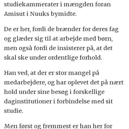
pædagogisk personale i daginstitutioner.
studiekammerater i mængden foran
Amisut i Nuuks bymidte.
Normeringen i Grønland er på tre
medarbejdere per stue som svarer til 12
vuggestueelever eller 20 børnehavebørn.
De er her, fordi de brænder for deres fag
Inatsisartut har den 29. april vedtaget at bringe
normeringen op på fire per stue.
og glæder sig til at arbejde med børn,
men også fordi de insisterer på, at det
skal ske under ordentlige forhold.
Han ved, at der er stor mangel på
medarbejdere, og har oplevet det på nært
hold under sine besøg i forskellige
daginstitutioner i forbindelse med sit
studie.
Men først og fremmest er han her for