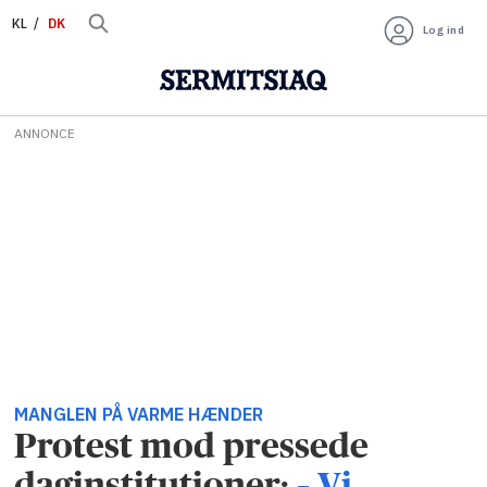
KL
DK
Log ind
ANNONCE
MANGLEN PÅ VARME HÆNDER
Protest mod pressede
daginstitutioner:
– Vi