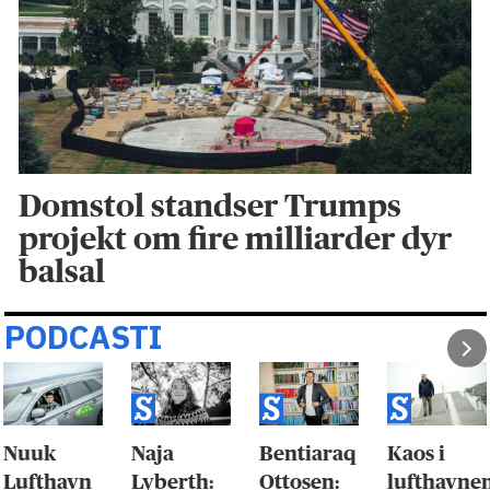
Domstol standser Trumps
projekt om fire milliarder dyr
balsal
PODCASTI
Nuuk
Naja
Bentiaraq
Kaos i
Lufthavn
Lyberth:
Ottosen:
lufthavne