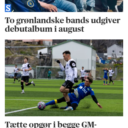
To grønlandske bands udgiver
debutalbum i august
Tætte opgør i begge GM-