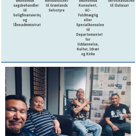
Økonomisk
Revisionschef
Økonomisk
Serviceassistent
sagsbehandler
til Grønlands
Konsulent,
til Ilulissat
til
Selvstyre
AC-
boligfinansiering
Fuldmægtig
og
eller
låneadministration
Specialkonsulent
til
Departementet
for
Uddannelse,
Kultur, Idræt
og Kirke