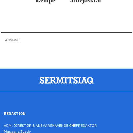
kæmpe
arbejdskraft
ANNONCE
REDAKTION
ADM. DIREKTØR & ANSVARSHAVENDE CHEFREDAKTØR
Masaana Egede