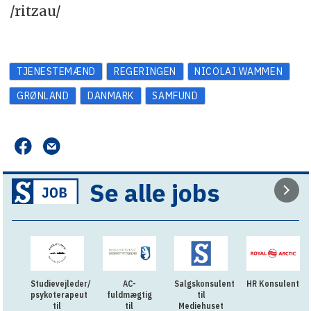
/ritzau/
TJENESTEMÆND
REGERINGEN
NICOLAI WAMMEN
GRØNLAND
DANMARK
SAMFUND
Se alle jobs
Studievejleder/
AC-
Salgskonsulent
HR Konsulent
psykoterapeut
fuldmægtig
til
til
til
Mediehuset