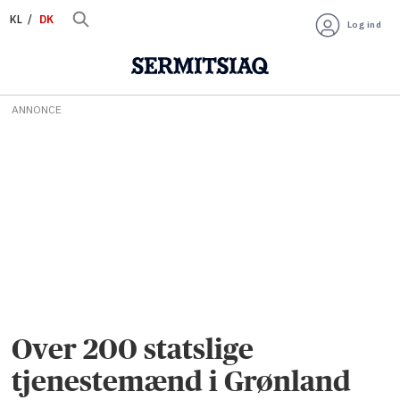
KL
DK
Log ind
ANNONCE
Over 200 statslige
tjenestemænd i Grønland