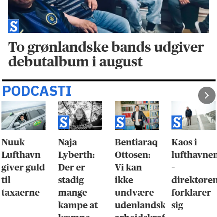
To grønlandske bands udgiver
debutalbum i august
PODCASTI
Nuuk
Naja
Bentiaraq
Kaos i
Lufthavn
Lyberth:
Ottosen:
lufthavne
giver guld
Der er
Vi kan
–
til
stadig
ikke
direktøre
taxaerne
mange
undvære
forklarer
kampe at
udenlandsk
sig