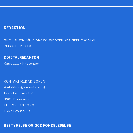
REDAKTION
ADM. DIREKTØR & ANSVARSHAVENDE CHEFREDAKTØR
Masaana Egede
DIGITALREDAKTØR
Kassaaluk Kristensen
KONTAKT REDAKTIONEN
Redaktion@sermitsiaq.gl
Issortarfimmut 7
3905 Nuussuaq
Tlf: +299 38 39 40
CVR: 12539959
BESTYRELSE OG GOD FONDSLEDELSE