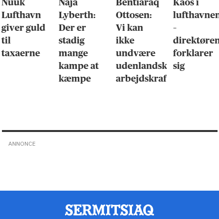
Nuuk
Naja
Bentiaraq
Kaos i
Lufthavn
Lyberth:
Ottosen:
lufthavne
giver guld
Der er
Vi kan
–
til
stadig
ikke
direktøre
taxaerne
mange
undvære
forklarer
kampe at
udenlandsk
sig
kæmpe
arbejdskraft
ANNONCE