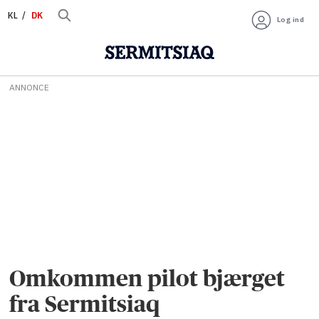
KL
DK
Log ind
ANNONCE
Omkommen pilot bjærget
fra Sermitsiaq