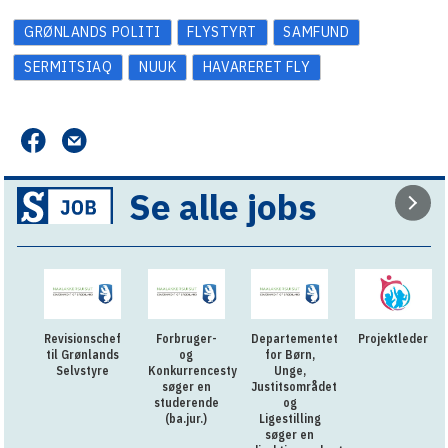
GRØNLANDS POLITI
FLYSTYRT
SAMFUND
SERMITSIAQ
NUUK
HAVARERET FLY
Se alle jobs
Revisionschef
Forbruger-
Departementet
Projektleder
til Grønlands
og
for Børn,
Selvstyre
Konkurrencestyrelsen
Unge,
søger en
Justitsområdet
studerende
og
(ba.jur.)
Ligestilling
søger en