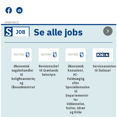
ANNONCE
Se alle jobs
Økonomisk
Revisionschef
Økonomisk
Serviceassistent
sagsbehandler
til Grønlands
Konsulent,
til Ilulissat
til
Selvstyre
AC-
boligfinansiering
Fuldmægtig
og
eller
låneadministration
Specialkonsulent
til
Departementet
for
Uddannelse,
Kultur, Idræt
og Kirke