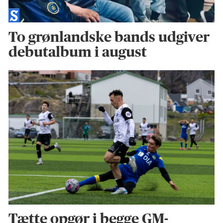
To grønlandske bands udgiver
debutalbum i august
Tætte opgør i begge GM-