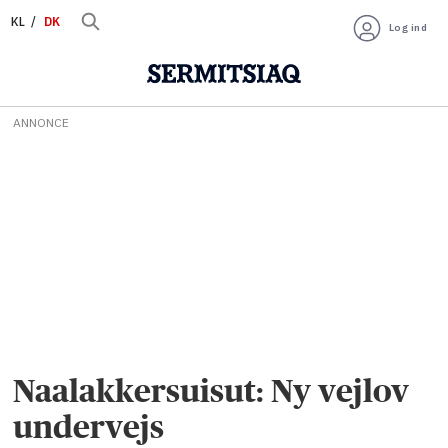
KL
DK
Log ind
ANNONCE
Naalakkersuisut: Ny vejlov
undervejs