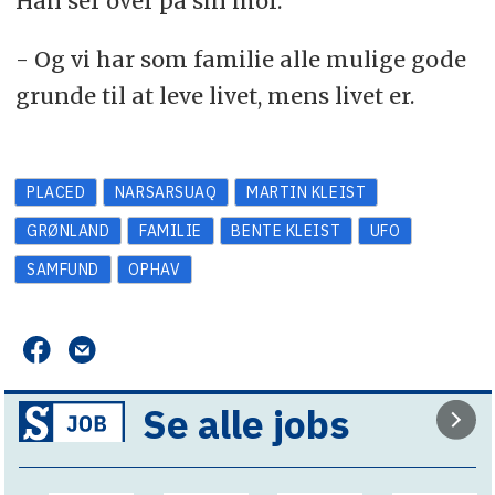
Han ser over på sin mor.
- Og vi har som familie alle mulige gode
grunde til at leve livet, mens livet er.
PLACED
NARSARSUAQ
MARTIN KLEIST
GRØNLAND
FAMILIE
BENTE KLEIST
UFO
SAMFUND
OPHAV
Se alle jobs