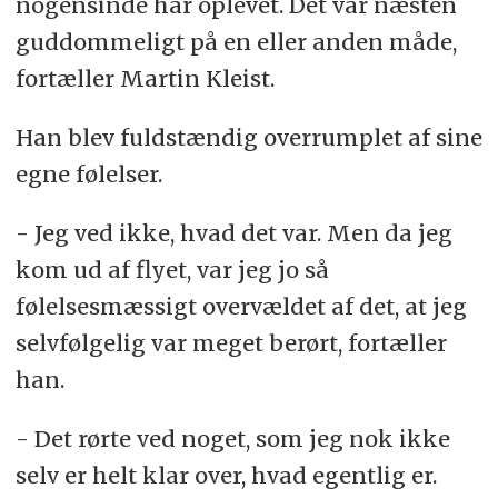
nogensinde har oplevet. Det var næsten
- Særligt inden for de seneste år er der opstået
guddommeligt på en eller anden måde,
en fornyet interesse, efter at det amerikanske
fortæller Martin Kleist.
forsvarsministerium Pentagon har publiceret
videooptagelser, rapporter og afholdt
offentlige høringer om emnet.
Han blev fuldstændig overrumplet af sine
- Der findes efterhånden også flere UFO-
egne følelser.
podcasts. Blandt andre Martin Kleists
UFOrklarligt – men også DR-podcasten
- Jeg ved ikke, hvad det var. Men da jeg
'Flyvende tallerken', der hver uge dykker alt,
der har med rummet og universet at gøre.
kom ud af flyet, var jeg jo så
følelsesmæssigt overvældet af det, at jeg
selvfølgelig var meget berørt, fortæller
han.
- Det rørte ved noget, som jeg nok ikke
selv er helt klar over, hvad egentlig er.