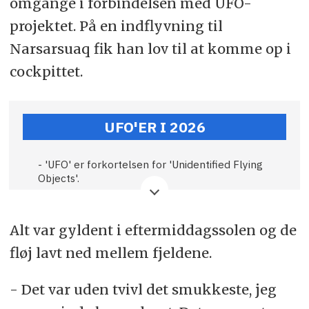
omgange i forbindelsen med UFO-
projektet. På en indflyvning til
Narsarsuaq fik han lov til at komme op i
cockpittet.
UFO'ER I 2026
- 'UFO' er forkortelsen for 'Unidentified Flying
Objects'.
- Mens UFO'er noget, som mange måske
forbinder med 'flyvende tallerkener' i science
Alt var gyldent i eftermiddagssolen og de
fiction-bøger og film, er det også noget, der
optager mennesker verden over.
fløj lavt ned mellem fjeldene.
- Også her i landet bliver der også indimellem
- Det var uden tvivl det smukkeste, jeg
rapporteret om underlige lysfænomener og
'UFO'er' på himlen.