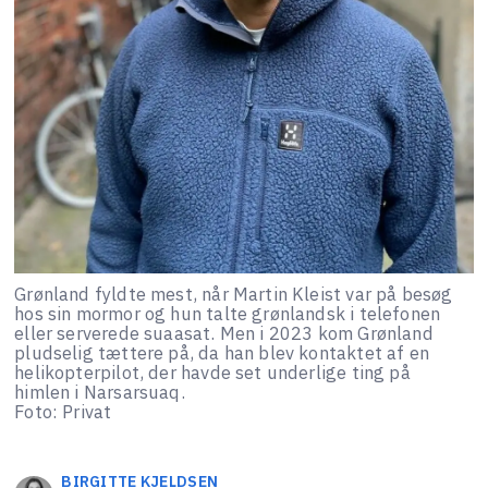
Grønland fyldte mest, når Martin Kleist var på besøg
hos sin mormor og hun talte grønlandsk i telefonen
eller serverede suaasat. Men i 2023 kom Grønland
pludselig tættere på, da han blev kontaktet af en
helikopterpilot, der havde set underlige ting på
himlen i Narsarsuaq.
Foto: Privat
BIRGITTE
KJELDSEN