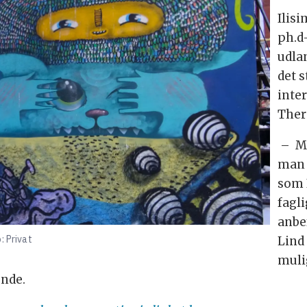
Ilisi
ph.d
udla
det 
inte
Ther
– Ma
man s
som I
fagl
anbe
: Privat
Lind 
mulig
ende.