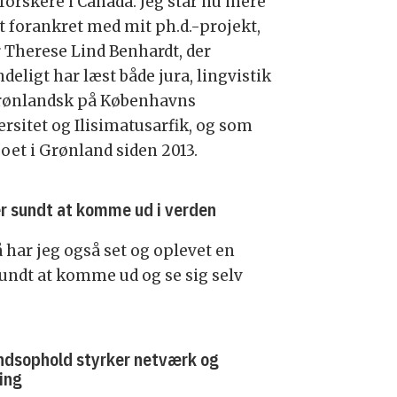
forskere i Canada. Jeg står nu mere
dt forankret med mit ph.d.-projekt,
r Therese Lind Benhardt, der
deligt har læst både jura, lingvistik
rønlandsk på Københavns
ersitet og Ilisimatusarfik, og som
boet i Grønland siden 2013.
er sundt at komme ud i verden
å har jeg også set og oplevet en
sundt at komme ud og se sig selv
ndsophold styrker netværk og
ring