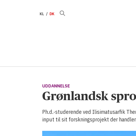
KL
DK
UDDANNELSE
Grønlandsk spro
Ph.d.-studerende ved Ilisimatusarfik The
input til sit forskningsprojekt der handl