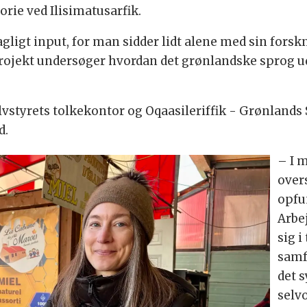
torie ved Ilisimatusarfik.
 fagligt input, for man sidder lidt alene med sin fo
projekt undersøger hvordan det grønlandske sprog udv
lvstyrets tolkekontor og Oqaasileriffik - Grønlands
nd.
– I 
over
opfu
Arbe
sig 
samf
det 
selvo