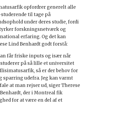
matusarfik opfordrer generelt alle
-studerende til tage på
ndsophold under deres studie, fordi
styrker forskningsnetværk og
rnational erfaring. Og det kan
ese Lind Benhardt godt forstå:
n får friske inputs og især når
tuderer på så lille et universitet
lisimatusarfik, så er der behov for
ig sparring udefra. Jeg kan varmt
fale at man rejser ud, siger Therese
Benhardt, der i Montreal fik
hed for at være en del af et