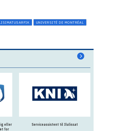
LISIMATUSARFIK
UNIVERSITÉ DE MONTRÉAL
g eller
Serviceassistent til Ilulissat
Souschef til Allo
et for