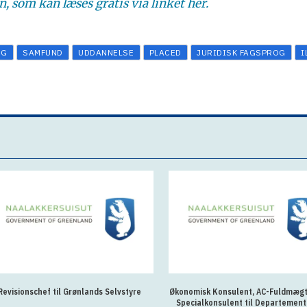
, som kan læses gratis via linket her.
OG
SAMFUND
UDDANNELSE
PLACED
JURIDISK FAGSPROG
I
Revisionschef til Grønlands Selvstyre
Økonomisk Konsulent, AC-Fuldmægti
Specialkonsulent til Departement