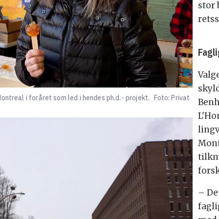
stor
rets
Fagl
Valge
skyl
ntreal i foråret som led i hendes ph.d.- projekt.
Foto: Privat
Benh
L'Ho
lingv
Mont
tilkn
fors
– Det
fagli