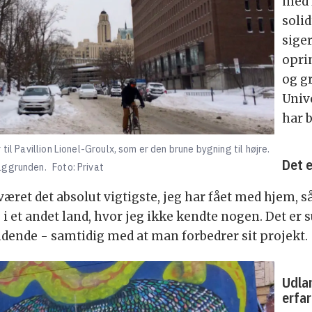
med 
soli
sige
oprin
og g
Univ
har 
il Pavillion Lionel-Groulx, som er den brune bygning til højre.
Det 
aggrunden.
Foto: Privat
været det absolut vigtigste, jeg har fået med hjem, s
i et andet land, hvor jeg ikke kendte nogen. Det er 
dende - samtidig med at man forbedrer sit projekt.
Udla
erfa