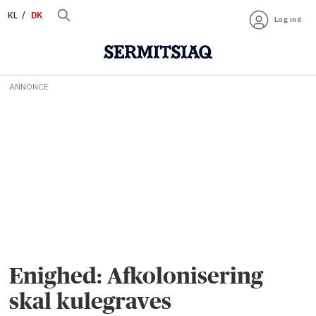
KL
DK
Log ind
ANNONCE
Enighed: Afkolonisering
skal kulegraves