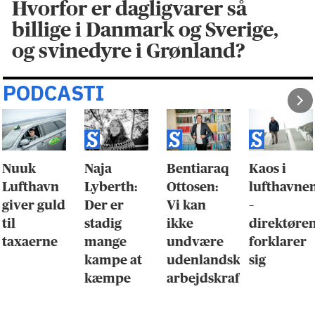
Hvorfor er dagligvarer så
billige i Danmark og Sverige,
og svinedyre i Grønland?
PODCASTI
Nuuk
Naja
Bentiaraq
Kaos i
Lufthavn
Lyberth:
Ottosen:
lufthavne
giver guld
Der er
Vi kan
–
til
stadig
ikke
direktøre
taxaerne
mange
undvære
forklarer
kampe at
udenlandsk
sig
kæmpe
arbejdskraft