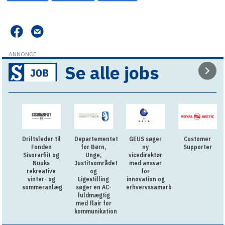
ANNONCE
Se alle jobs
Driftsleder til
Departementet
GEUS søger
Customer
Fonden
for Børn,
ny
Supporter
Sisorarfiit og
Unge,
vicedirektør
Nuuks
Justitsområdet
med ansvar
rekreative
og
for
vinter- og
Ligestilling
innovation og
sommeranlæg
søger en AC-
erhvervssamarbejde
fuldmægtig
med flair for
kommunikation