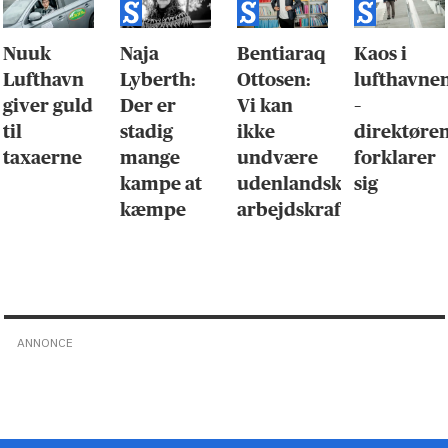
Nuuk
Naja
Bentiaraq
Kaos i
Lufthavn
Lyberth:
Ottosen:
lufthavne
giver guld
Der er
Vi kan
–
til
stadig
ikke
direktøre
taxaerne
mange
undvære
forklarer
kampe at
udenlandsk
sig
kæmpe
arbejdskraft
ANNONCE