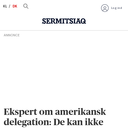
KL
DK
Log ind
ANNONCE
Ekspert om amerikansk
delegation: De kan ikke