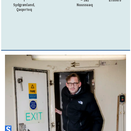
i
– INI
Erhverv
Sydgrønland,
Nuussuaq
Qaqortoq