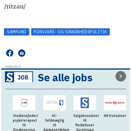
/ritzau/
SAMFUND
FORSVARS- OG SIKKERHEDSPOLITIK
ANNONCE
Se alle jobs
Studievejleder/
AC-
Salgskonsulent
HR Konsulent
psykoterapeut
fuldmægtig
til
til
til
Mediehuset
Studieservice
Anlægsafdelingen
Sermitsiaq