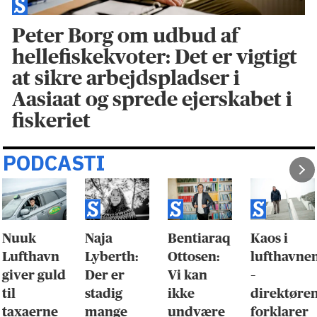
Peter Borg om udbud af
hellefiskekvoter: Det er vigtigt
at sikre arbejdspladser i
Aasiaat og sprede ejerskabet i
fiskeriet
PODCASTI
Nuuk
Naja
Bentiaraq
Kaos i
Lufthavn
Lyberth:
Ottosen:
lufthavne
giver guld
Der er
Vi kan
–
til
stadig
ikke
direktøre
taxaerne
mange
undvære
forklarer