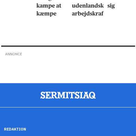
kampe at
udenlandsk
sig
kæmpe
arbejdskraft
ANNONCE
REDAKTION