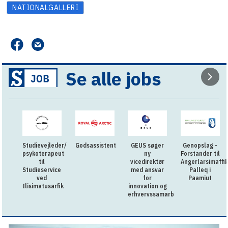
NATIONALGALLERI
Se alle jobs
Studievejleder/
Godsassistent
GEUS søger
Genopslag -
psykoterapeut
ny
Forstander til
til
vicedirektør
Angerlarsimaffik
Studieservice
med ansvar
Palleq i
ved
for
Paamiut
Ilisimatusarfik
innovation og
erhvervssamarbejde