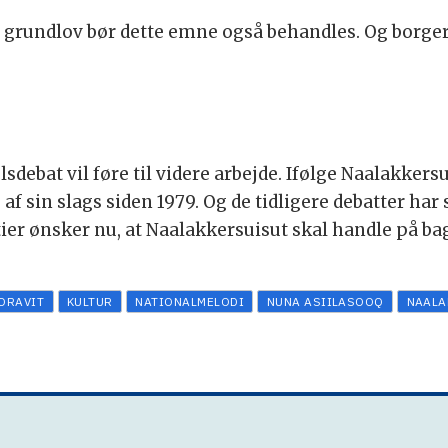
n grundlov bør dette emne også behandles. Og borger
sdebat vil føre til videre arbejde. Ifølge Naalakker
 sin slags siden 1979. Og de tidligere debatter har s
ier ønsker nu, at Naalakkersuisut skal handle på ba
ORAVIT
KULTUR
NATIONALMELODI
NUNA ASIILASOOQ
NAALA