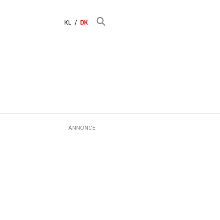
KL
DK
ANNONCE