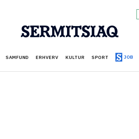
JOB
SAMFUND
ERHVERV
KULTUR
SPORT