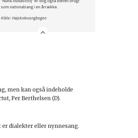
"Nuna Asiilasooq" er dog også blevet brugt
som nationalsang i en årrække.
Kilde: Højskolesangbogen
ang, men kan også indeholde
ut, Per Berthelsen (D).
 er dialekter eller nynnesang.