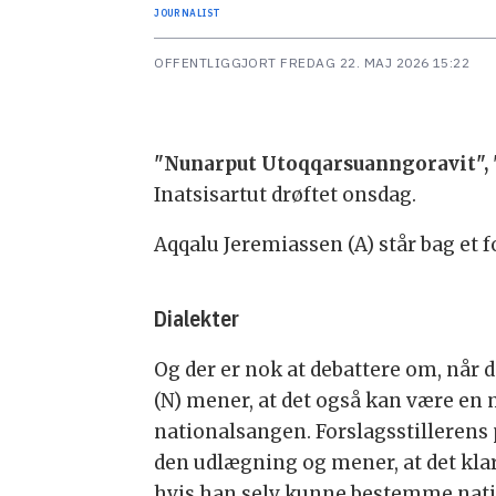
JOURNALIST
OFFENTLIGGJORT
FREDAG 22. MAJ 2026 15:22
"Nunarput Utoqqarsuanngoravit",
Inatsisartut drøftet onsdag.
Aqqalu Jeremiassen (A) står bag et f
Dialekter
Og der er nok at debattere om, nå
(N) mener, at det også kan være en m
nationalsangen. Forslagsstillerens 
den udlægning og mener, at det klar
hvis han selv kunne bestemme nat