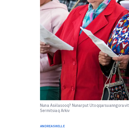
Nuna Asiilasooq? Nunarput Utoqqarsuanngoravit?
Sermitsiaq Arkiv
ANDREAS
WILLE