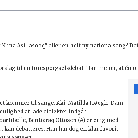
"Nuna Asiilasooq" eller en helt ny nationalsang? 
orslag til en forespørgselsdebat. Han mener, at én of
r det kommer til sange. Aki-Matilda Høegh-Dam
ulighed at lade dialekter indgå i
partifælle, Bentiaraq Ottosen (A) er enig med
t kan debatteres. Han har dog en klar favorit,
ionalsangen.