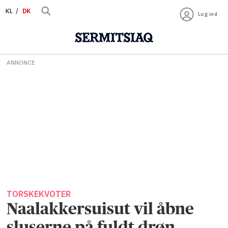
KL
DK
Log ind
ANNONCE
TORSKEKVOTER
Naalakkersuisut vil åbne
sluserne på fuldt drøn