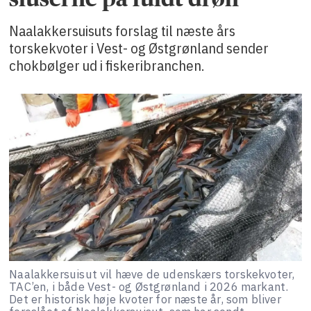
Naalakkersuisuts forslag til næste års
torskekvoter i Vest- og Østgrønland sender
chokbølger ud i fiskeribranchen.
Naalakkersuisut vil hæve de udenskærs torskekvoter,
TAC’en, i både Vest- og Østgrønland i 2026 markant.
Det er historisk høje kvoter for næste år, som bliver