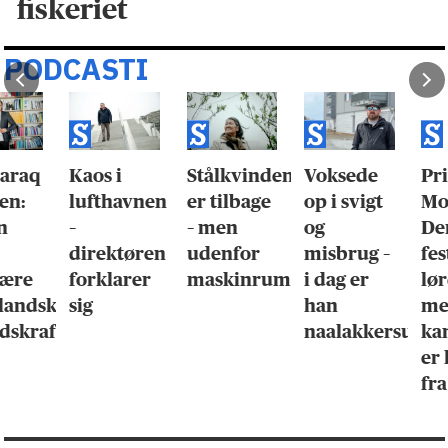
fiskeriet
PODCASTI
Kaos i
Stålkvinden
Voksede
Pride
lufthavnen
er tilbage
op i svigt
Month:
–
– men
og
Der er
direktøren
udenfor
misbrug –
fest på
forklarer
maskinrummet
i dag er
lørdag –
sig
han
men
naalakkersuisoq
kampen
er langt
fra slut