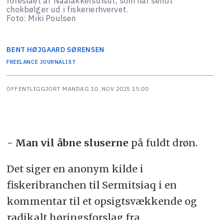
foreslået af Naalakkersuisut, som har sendt
chokbølger ud i fiskerierhvervet.
Foto: Miki Poulsen
BENT
HØJGAARD SØRENSEN
FREELANCE JOURNALIST
OFFENTLIGGJORT
MANDAG 10. NOV 2025 15:00
- Man vil åbne sluserne
på fuldt drøn.
Det siger en anonym kilde i
fiskeribranchen til Sermitsiaq i en
kommentar til et opsigtsvækkende og
radikalt høringsforslag fra