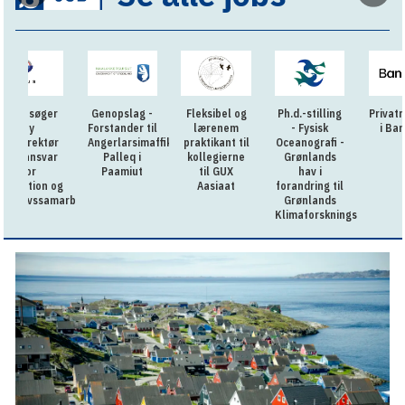
er
Genopslag -
Fleksibel og
Ph.d.-stilling
Privatrådgiver
Forstander til
lærenem
- Fysisk
i Bankivik
tør
Angerlarsimaffik
praktikant til
Oceanografi -
ar
Palleq i
kollegierne
Grønlands
Paamiut
til GUX
hav i
 og
Aasiaat
forandring til
amarbejde
Grønlands
Klimaforskningscenter