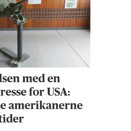
lsen med en
eresse for USA:
de amerikanerne
tider