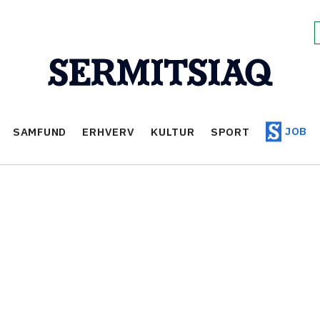
JOB
SAMFUND
ERHVERV
KULTUR
SPORT