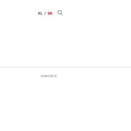
KL
DK
ANNONCE