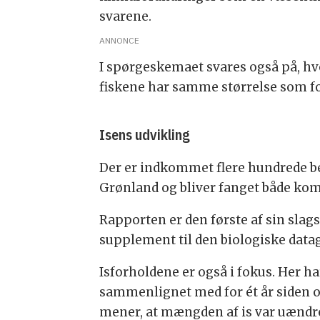
svarene.
ANNONCE
I spørgeskemaet svares også på, hvor
fiskene har samme størrelse som for 
Isens udvikling
Der er indkommet flere hundrede be
Grønland og bliver fanget både komm
Rapporten er den første af sin slags
supplement til den biologiske data
Isforholdene er også i fokus. Her h
sammenlignet med for ét år siden og 
mener, at mængden af is var uændret,