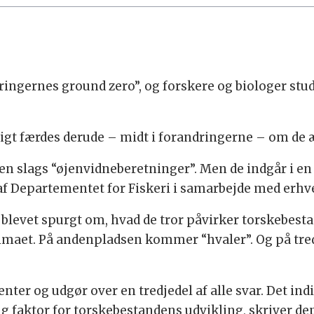
ringernes ground zero”, og forskere og biologer st
ligt færdes derude – midt i forandringerne – om de 
 den slags “øjenvidneberetninger”. Men de indgår i 
 af Departementet for Fiskeri i samarbejde med erhv
 blevet spurgt om, hvad de tror påvirker torskebesta
 klimaet. På andenpladsen kommer “hvaler”. Og på tr
nter og udgør over en tredjedel af alle svar. Det indi
 faktor for torskebestandens udvikling, skriver dep