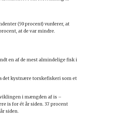
ndenter (59 procent) vurderer, at
procent, at de var mindre.
dt en af de mest almindelige fisk i
ra det kystnære torskefiskeri som et
udviklingen i mængden af is –
e is for ét år siden. 37 procent
år siden.