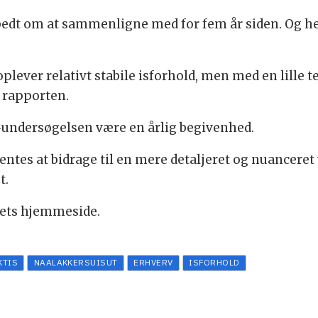
edt om at sammenligne med for fem år siden. Og her
oplever relativt stabile isforhold, men med en lille te
i rapporten.
-undersøgelsen være en årlig begivenhed.
entes at bidrage til en mere detaljeret og nuancere
t.
rets hjemmeside.
KTIS
NAALAKKERSUISUT
ERHVERV
ISFORHOLD