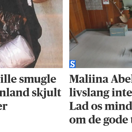
lle smugle
Maliina Abe
ønland skjult
livslang int
er
Lad os min
om de gode 