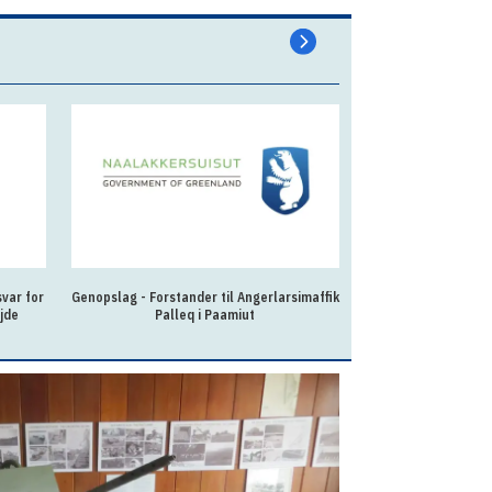
var for
Genopslag - Forstander til Angerlarsimaffik
Fleksibel og lær
jde
Palleq i Paamiut
kollegierne 