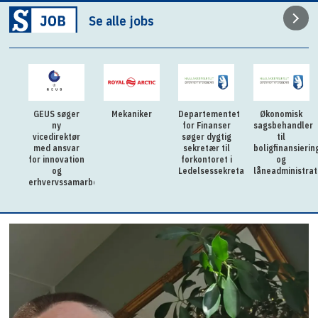
Se alle jobs
GEUS søger
Mekaniker
Departementet
Økonomisk
ny
for Finanser
sagsbehandler
vicedirektør
søger dygtig
til
med ansvar
sekretær til
boligfinansierin
for innovation
forkontoret i
og
og
Ledelsessekretariatet
låneadministrat
erhvervssamarbejde