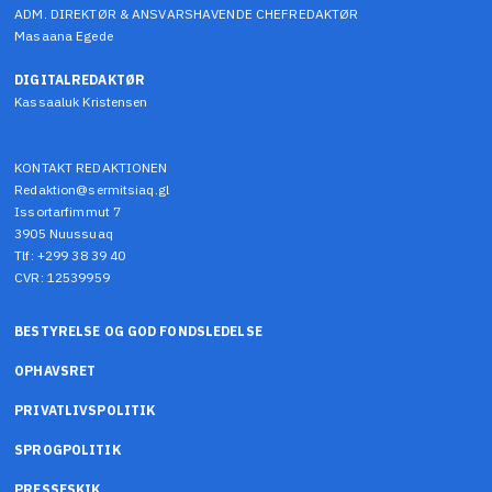
ADM. DIREKTØR & ANSVARSHAVENDE CHEFREDAKTØR
Masaana Egede
DIGITALREDAKTØR
Kassaaluk Kristensen
KONTAKT REDAKTIONEN
Redaktion@sermitsiaq.gl
Issortarfimmut 7
3905 Nuussuaq
Tlf: +299 38 39 40
CVR: 12539959
BESTYRELSE OG GOD FONDSLEDELSE
OPHAVSRET
PRIVATLIVSPOLITIK
SPROGPOLITIK
PRESSESKIK