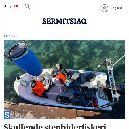
KL
DK
Log ind
ANNONCE
Tag:
stenbiderrogn
Skuffende stenbiderfiskeri