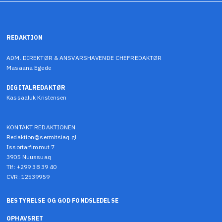
REDAKTION
ADM. DIREKTØR & ANSVARSHAVENDE CHEFREDAKTØR
Masaana Egede
DIGITALREDAKTØR
Kassaaluk Kristensen
KONTAKT REDAKTIONEN
Redaktion@sermitsiaq.gl
Issortarfimmut 7
3905 Nuussuaq
Tlf: +299 38 39 40
CVR: 12539959
BESTYRELSE OG GOD FONDSLEDELSE
OPHAVSRET