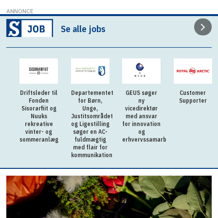
ANNONCE
Se alle jobs
Driftsleder til
Departementet
GEUS søger
Customer
Fonden
for Børn,
ny
Supporter
Sisorarfiit og
Unge,
vicedirektør
Nuuks
Justitsområdet
med ansvar
rekreative
og Ligestilling
for innovation
vinter- og
søger en AC-
og
sommeranlæg
fuldmægtig
erhvervssamarbejde
med flair for
kommunikation