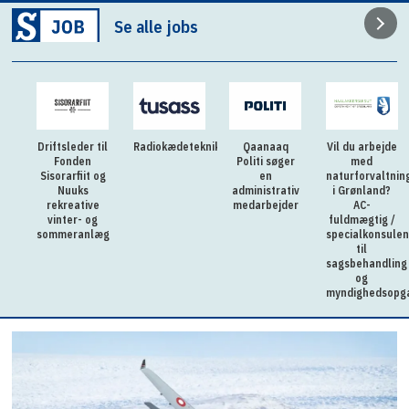
Se alle jobs
til
Radiokædetekniker
Qaanaaq
Vil du arbejde
Sagsbehandler
Politi søger
med
på
 og
en
naturforvaltning
handicapområd
administrativ
i Grønland?
Ilulissat
e
medarbejder
AC-
g
fuldmægtig /
læg
specialkonsulent
til
sagsbehandling
og
myndighedsopgaver