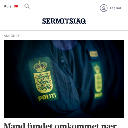
KL
DK
Log ind
ANNONCE
Tag:
eftersøgning
Mand fundet omkommet nær