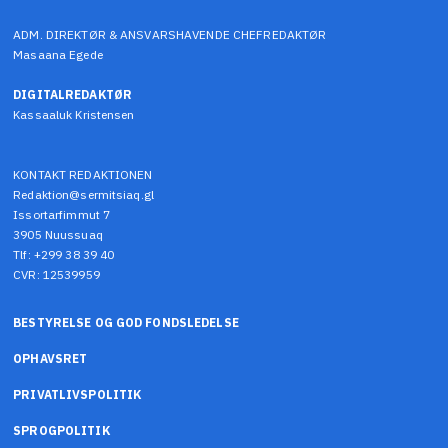
ADM. DIREKTØR & ANSVARSHAVENDE CHEFREDAKTØR
Masaana Egede
DIGITALREDAKTØR
Kassaaluk Kristensen
KONTAKT REDAKTIONEN
Redaktion@sermitsiaq.gl
Issortarfimmut 7
3905 Nuussuaq
Tlf: +299 38 39 40
CVR: 12539959
BESTYRELSE OG GOD FONDSLEDELSE
OPHAVSRET
PRIVATLIVSPOLITIK
SPROGPOLITIK