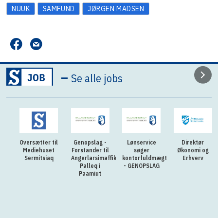
NUUK
SAMFUND
JØRGEN MADSEN
–
Se alle jobs
Oversætter til
Genopslag -
Lønservice
Direktør
Mediehuset
Forstander til
søger
Økonomi og
Sermitsiaq
Angerlarsimaffik
kontorfuldmægtig
Erhverv
Palleq i
- GENOPSLAG
Paamiut