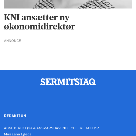
KNI ansætter ny
økonomidirektør
ANNONCE
REDAKTION
ADM. DIREKTØR & ANSVARSHAVENDE CHEFREDAKTØR
Masaana Egede