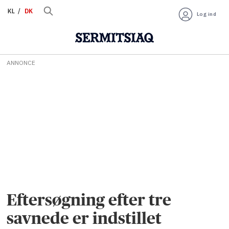
KL
DK
Log ind
ANNONCE
Eftersøgning efter tre
savnede er indstillet