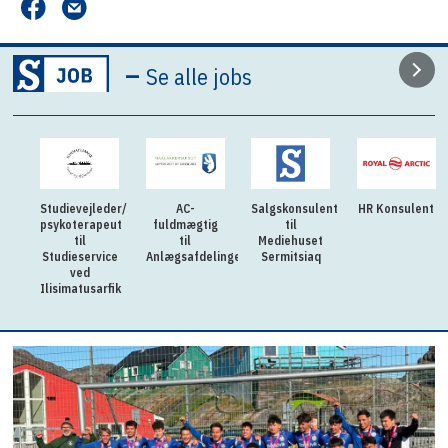
–
Se alle jobs
Studievejleder/
AC-
Salgskonsulent
HR Konsulent
psykoterapeut
fuldmægtig
til
til
til
Mediehuset
Studieservice
Anlægsafdelingen
Sermitsiaq
ved
Ilisimatusarfik