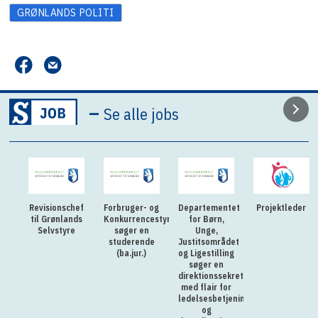
GRØNLANDS POLITI
–
Se alle jobs
Revisionschef
Forbruger- og
Departementet
Projektleder
til Grønlands
Konkurrencestyrelsen
for Børn,
Selvstyre
søger en
Unge,
studerende
Justitsområdet
(ba.jur.)
og Ligestilling
søger en
direktionssekretær
med flair for
ledelsesbetjening
og