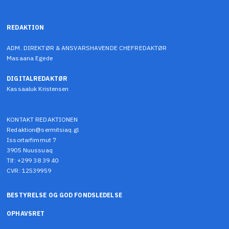
REDAKTION
ADM. DIREKTØR & ANSVARSHAVENDE CHEFREDAKTØR
Masaana Egede
DIGITALREDAKTØR
Kassaaluk Kristensen
KONTAKT REDAKTIONEN
Redaktion@sermitsiaq.gl
Issortarfimmut 7
3905 Nuussuaq
Tlf: +299 38 39 40
CVR: 12539959
BESTYRELSE OG GOD FONDSLEDELSE
OPHAVSRET