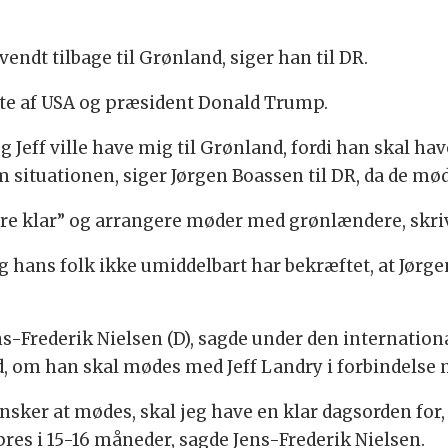
vendt tilbage til Grønland, siger han til DR.
øtte af USA og præsident Donald Trump.
 og Jeff ville have mig til Grønland, fordi han skal h
situationen, siger Jørgen Boassen til DR, da de mø
øre klar” og arrangere møder med grønlændere, skri
g hans folk ikke umiddelbart har bekræftet, at Jørge
ns-Frederik Nielsen (D), sagde under den internat
ed, om han skal mødes med Jeff Landry i forbindelse
nsker at mødes, skal jeg have en klar dagsorden for, h
pres i 15-16 måneder, sagde Jens-Frederik Nielsen.