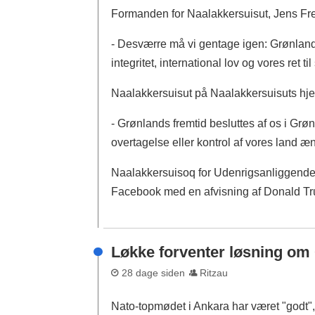
Formanden for Naalakkersuisut, Jens Fre
- Desværre må vi gentage igen: Grønland e
integritet, international lov og vores ret
Naalakkersuisut på Naalakkersuisuts hj
- Grønlands fremtid besluttes af os i Grø
overtagelse eller kontrol af vores land æn
Naalakkersuisoq for Udenrigsanliggender
Facebook med en afvisning af Donald T
Løkke forventer løsning om 
28 dage siden
Ritzau
Nato-topmødet i Ankara har været "godt",