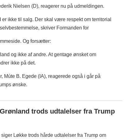
derik Nielsen (D), reagerer nu på udmeldingen.
r ikke til salg. Der skal være respekt om territorial
 til selvbestemmelse, skriver Formanden for
emmeside. Og forsætter:
nland og ikke af andre. At gentage ønsket om
drer ikke på det.
, Múte B. Egede (IA), reagerede også i går på
rumps ønske.
Grønland trods udtalelser fra Trump
 siger Løkke trods hårde udtalelser fra Trump om