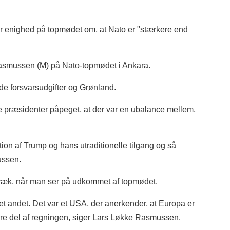
er enighed på topmødet om, at Nato er "stærkere end
Rasmussen (M) på Nato-topmødet i Ankara.
 forsvarsudgifter og Grønland.
 præsidenter påpeget, at der var en ubalance mellem,
ation af Trump og hans utraditionelle tilgang og så
ussen.
 væk, når man ser på udkommet af topmødet.
oget andet. Det var et USA, der anerkender, at Europa er
ørre del af regningen, siger Lars Løkke Rasmussen.