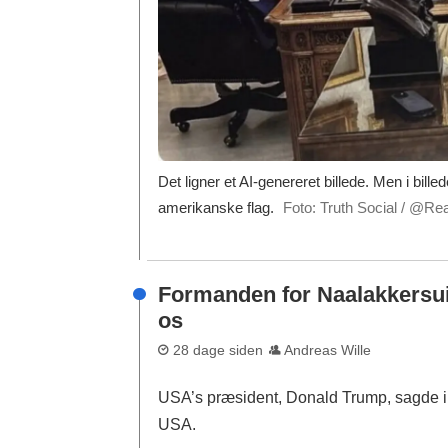
Det ligner et AI-genereret billede. Men i bill
amerikanske flag.
Foto: Truth Social / @R
Formanden for Naalakkersuis
os
28 dage siden
Andreas Wille
USA’s præsident, Donald Trump, sagde i g
USA.