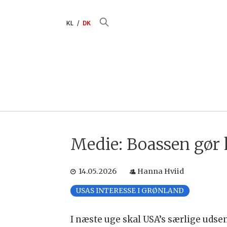
KL
DK
Medie: Boassen gør 
14.05.2026
Hanna Hviid
USAS INTERESSE I GRØNLAND
I næste uge skal USA’s særlige udsen