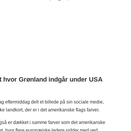
t hvor Grønland indgår under USA
 eftermiddag delt et billede på sin sociale medie,
ke landkort, der er i det amerikanske flags farver.
også er dækket i samme farver som det amerikanske
eret, hvor flere europæiske ledere sidder med ved