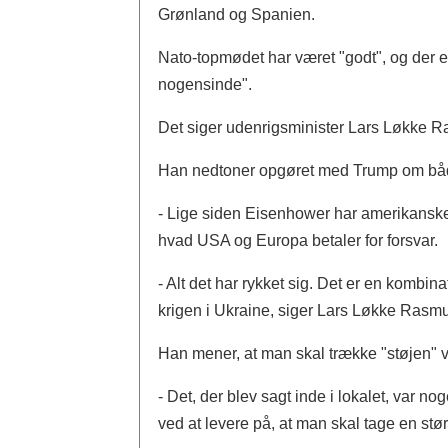
Grønland og Spanien.
Nato-topmødet har været "godt", og der 
nogensinde".
Det siger udenrigsminister Lars Løkke 
Han nedtoner opgøret med Trump om både
- Lige siden Eisenhower har amerikanske
hvad USA og Europa betaler for forsvar.
- Alt det har rykket sig. Det er en kombin
krigen i Ukraine, siger Lars Løkke Rasm
Han mener, at man skal trække "støjen"
- Det, der blev sagt inde i lokalet, var n
ved at levere på, at man skal tage en st