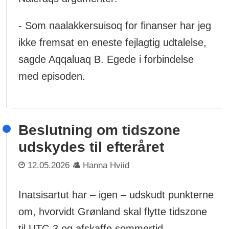
- Som naalakkersuisoq for finanser har jeg
ikke fremsat en eneste fejlagtig udtalelse,
sagde Aqqaluaq B. Egede i forbindelse
med episoden.
Beslutning om tidszone
udskydes til efteråret
12.05.2026
Hanna Hviid
Inatsisartut har – igen – udskudt punkterne
om, hvorvidt Grønland skal flytte tidszone
til UTC-3 og afskaffe sommertid.