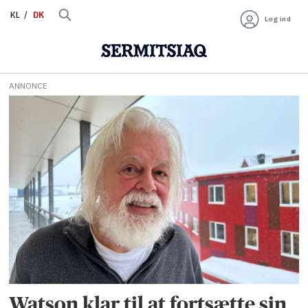
KL
DK
Log ind
ANNONCE
Tag:
udlevering
til
japan
Watson klar til at fortsætte sin