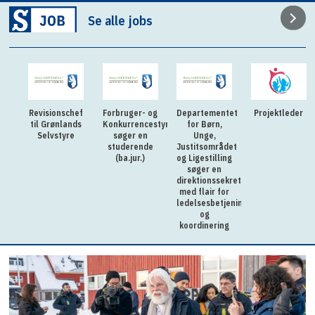
Se alle jobs
Revisionschef
Forbruger- og
Departementet
Projektleder
til Grønlands
Konkurrencestyrelsen
for Børn,
Selvstyre
søger en
Unge,
studerende
Justitsområdet
(ba.jur.)
og Ligestilling
søger en
direktionssekretær
med flair for
ledelsesbetjening
og
koordinering