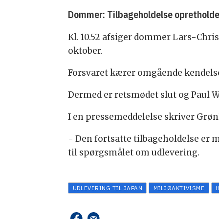
Dommer: Tilbageholdelse oprethold
Kl. 10.52 afsiger dommer Lars-Chris
oktober.
Forsvaret kærer omgående kendelsen t
Dermed er retsmødet slut og Paul Wa
I en pressemeddelelse skriver Grøn
- Den fortsatte tilbageholdelse er m
til spørgsmålet om udlevering.
UDLEVERING TIL JAPAN
MILJØAKTIVISME