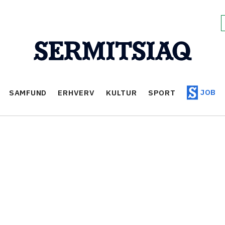
JOB
SAMFUND
ERHVERV
KULTUR
SPORT