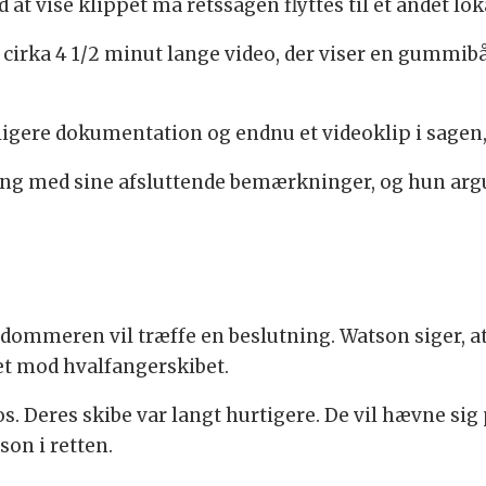
t vise klippet må retssagen flyttes til et andet lok
n cirka 4 1/2 minut lange video, der viser en gummib
ligere dokumentation og endnu et videoklip i sagen,
 gang med sine afsluttende bemærkninger, og hun argu
n dommeren vil træffe en beslutning. Watson siger, a
t mod hvalfangerskibet.
s. Deres skibe var langt hurtigere. De vil hævne sig
son i retten.