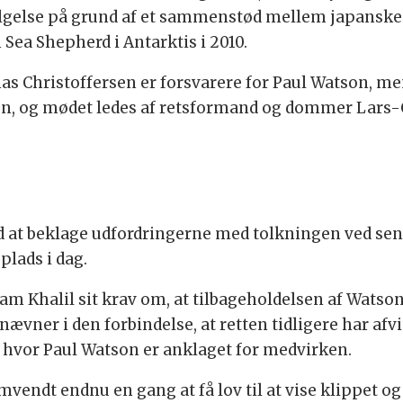
følgelse på grund af et sammenstød mellem japanske 
 Sea Shepherd i Antarktis i 2010.
as Christoffersen er forsvarere for Paul Watson, m
, og mødet ledes af retsformand og dommer Lars-
at beklage udfordringerne med tolkningen ved sene
plads i dag.
m Khalil sit krav om, at tilbageholdelsen af Watson
ævner i den forbindelse, at retten tidligere har afvis
n, hvor Paul Watson er anklaget for medvirken.
vendt endnu en gang at få lov til at vise klippet o