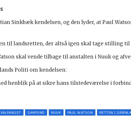
es
tian Sinkbæk kendelsen, og den lyder, at Paul Watson
il landsretten, der altså igen skal tage stilling ti
tson skal vende tilbage til anstalten i Nuuk og afv
lands Politi om kendelsen:
ed henblik på at sikre hans tilstedeværelse i forbind
HVALFANGST
SAMFUND
NUUK
PAUL WATSON
RETTEN I GRØNL