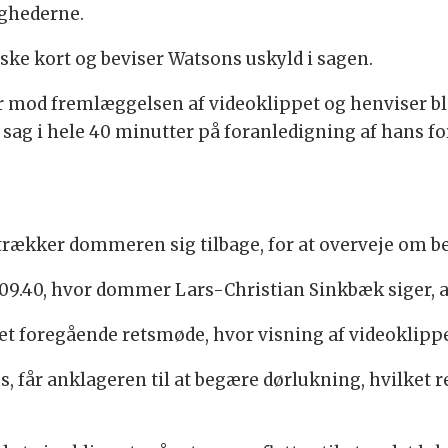
ghederne.
nske kort og beviser Watsons uskyld i sagen.
 mod fremlæggelsen af videoklippet og henviser bla
in sag i hele 40 minutter på foranledigning af hans f
trækker dommeren sig tilbage, for at overveje om be
 09.40, hvor dommer Lars-Christian Sinkbæk siger, a
 det foregående retsmøde, hvor visning af videoklippet
, får anklageren til at begære dørlukning, hvilket 