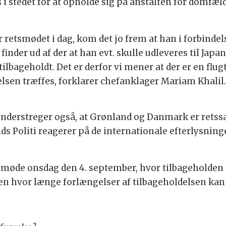
 i stedet for at opholde sig på anstalten for domfæl
retsmødet i dag, kom det jo frem at han i forbindel
finder ud af der at han evt. skulle udleveres til Japan
lbageholdt. Det er derfor vi mener at der er en flugtr
relsen træffes, forklarer chefanklager Mariam Khalil
understreger også, at Grønland og Danmark er retss
ds Politi reagerer på de internationale efterlysning
tsmøde onsdag den 4. september, hvor tilbageholden 
en hvor længe forlængelser af tilbageholdelsen kan 