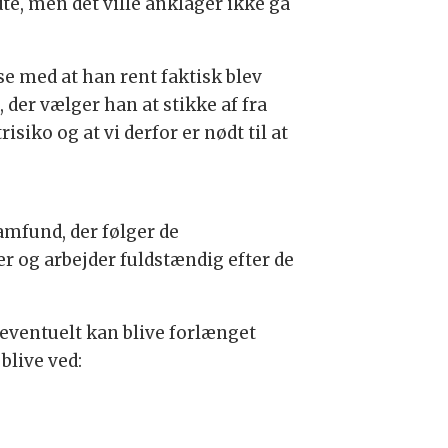
dte, men det ville anklager ikke gå
se med at han rent faktisk blev
, der vælger han at stikke af fra
isiko og at vi derfor er nødt til at
.
amfund, der følger de
er og arbejder fuldstændig efter de
eventuelt kan blive forlænget
blive ved: