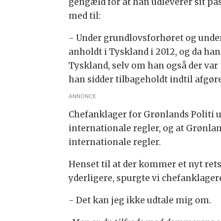
gengæld for at han udleverer sit pas
med til:
- Under grundlovsforhøret og under 
anholdt i Tyskland i 2012, og da han 
Tyskland, selv om han også der var ti
han sidder tilbageholdt indtil afgø
ANNONCE
Chefanklager for Grønlands Politi 
internationale regler, og at Grønlan
internationale regler.
Henset til at der kommer et nyt re
yderligere, spurgte vi chefanklager
- Det kan jeg ikke udtale mig om.