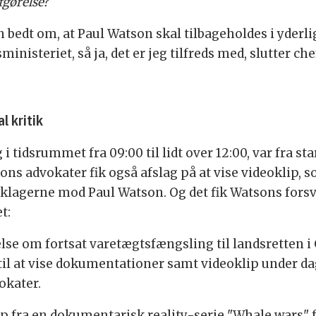
gørelse?
 bedt om, at Paul Watson skal tilbageholdes i yderli
sministeriet, så ja, det er jeg tilfreds med, slutter 
l kritik
 i tidsrummet fra 09:00 til lidt over 12:00, var fra s
s advokater fik også afslag på at vise videoklip,
klagerne mod Paul Watson. Og det fik Watsons forsvar
t:
else om fortsat varetægtsfængsling til landsretten i
ov til at vise dokumentationer samt videoklip under 
okater.
klip fra en dokumentarisk reality-serie "Whale wars"