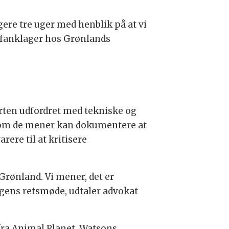
gere tre uger med henblik på at vi
chefanklager hos Grønlands
tarten udfordret med tekniske og
 som de mener kan dokumentere at
ere til at kritisere
 Grønland. Vi mener, det er
dagens retsmøde, udtaler advokat
 fra Animal Planet, Watsons