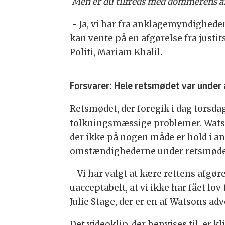
Men er du tilfreds med dommerens af
- Ja, vi har fra anklagemyndigheden
kan vente på en afgørelse fra justit
Politi, Mariam Khalil.
Forsvarer: Hele retsmødet var under a
Retsmødet, der foregik i dag torsdag
tolkningsmæssige problemer. Watson
der ikke på nogen måde er hold i an
omstændighederne under retsmøde
- Vi har valgt at kære rettens afgør
uacceptabelt, at vi ikke har fået l
Julie Stage, der er en af Watsons adv
Det videoklip, der henvises til, er 