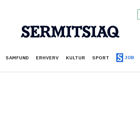
JOB
SAMFUND
ERHVERV
KULTUR
SPORT