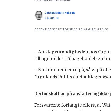
JENSINE
BERTHELSEN
JOURNALIST
OFFENTLIGGJORT
TORSDAG 15. AUG 2024 16:00
- Anklagemyndigheden hos
Grønla
tilbageholdes. Tilbageholdelsen for
- Nu kommer der ro på, så vi på et e
Grønlands Politis chefanklager Mari
Derfor skal han på anstalten og ikke
Forsvarerne forlangte ellers, at Wat