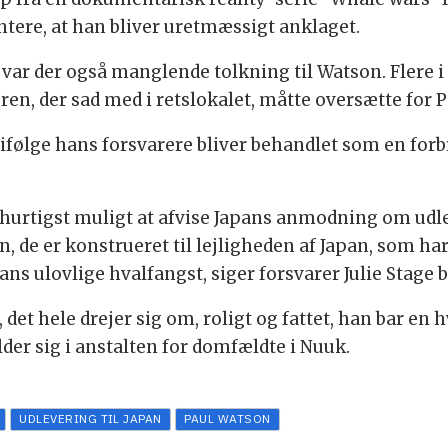
ere, at han bliver uretmæssigt anklaget.
var der også manglende tolkning til Watson. Flere i
ren, der sad med i retslokalet, måtte oversætte for 
 ifølge hans forsvarere bliver behandlet som en forb
il, hurtigst muligt at afvise Japans anmodning om ud
, de er konstrueret til lejligheden af Japan, som har
ns ulovlige hvalfangst, siger forsvarer Julie Stage 
t hele drejer sig om, roligt og fattet, han bar en h
older sig i anstalten for domfældte i Nuuk.
UDLEVERING TIL JAPAN
PAUL WATSON