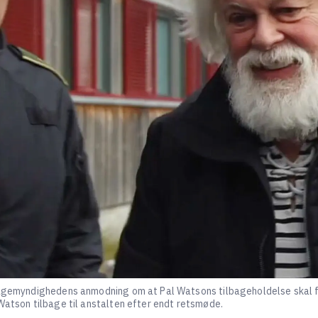
klagemyndighedens anmodning om at Pal Watsons tilbageholdelse skal 
Watson tilbage til anstalten efter endt retsmøde.