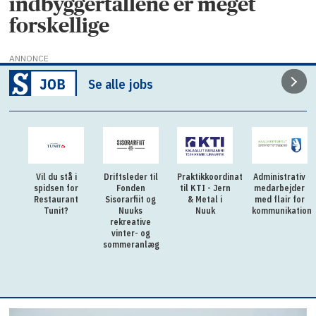
indbyggertallene er meget
forskellige
ANNONCE
Se alle jobs
Vil du stå i
Driftsleder til
Praktikkoordinator
Administrativ
spidsen for
Fonden
til KTI - Jern
medarbejder
Restaurant
Sisorarfiit og
& Metal i
med flair for
Tunit?
Nuuks
Nuuk
kommunikation
rekreative
vinter- og
sommeranlæg