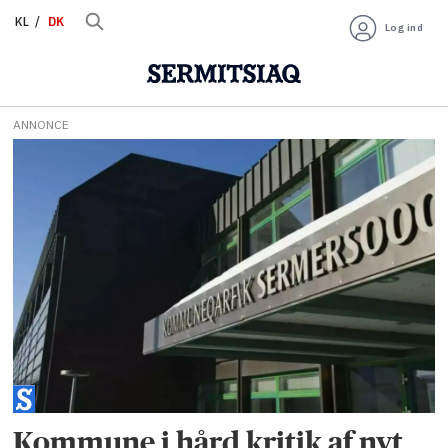
KL
DK
Log ind
ANNONCE
Tag:
finansiering
Kommune i hård kritik af nyt