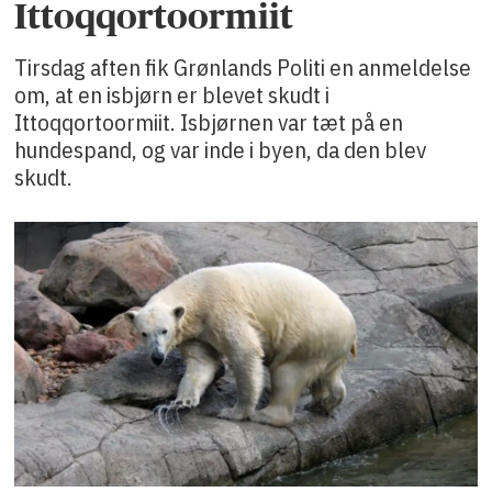
Ittoqqortoormiit
Tirsdag aften fik Grønlands Politi en anmeldelse
om, at en isbjørn er blevet skudt i
Ittoqqortoormiit. Isbjørnen var tæt på en
hundespand, og var inde i byen, da den blev
skudt.