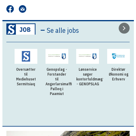
–
Se alle jobs
Oversætter
Genopslag -
Lønservice
Direktør
til
Forstander
søger
Økonomi og
Mediehuset
til
kontorfuldmægtig
Erhverv
Sermitsiaq
Angerlarsimaffik
- GENOPSLAG
Palleq i
Paamiut