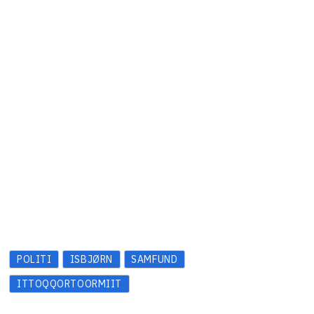
POLITI
ISBJØRN
SAMFUND
ITTOQQORTOORMIIT