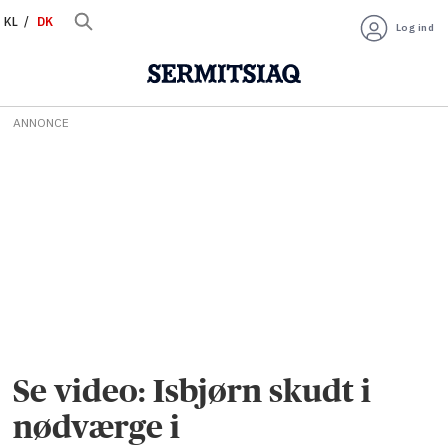
KL
DK
Log ind
ANNONCE
Se video: Isbjørn skudt i
nødværge i