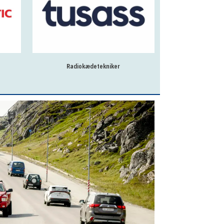
Radiokædetekniker
Privatrådgi