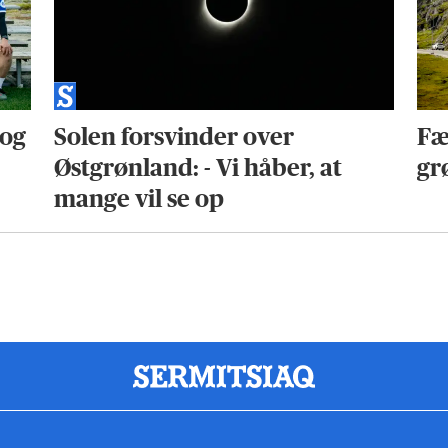
 og
Solen forsvinder over
Fæ
Østgrønland: - Vi håber, at
gr
mange vil se op