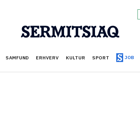
JOB
SAMFUND
ERHVERV
KULTUR
SPORT