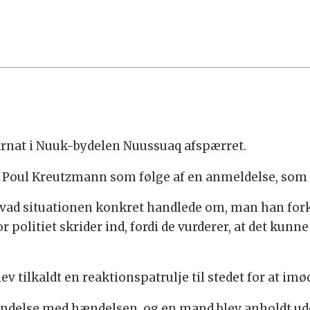
rnat i Nuuk-bydelen Nuussuaq afspærret.
 Poul Kreutzmann som følge af en anmeldelse, som p
hvad situationen konkret handlede om, man han forkl
politiet skrider ind, fordi de vurderer, at det kunne 
ev tilkaldt en reaktionspatrulje til stedet for at imø
bindelse med hændelsen, og en mand blev anholdt ud