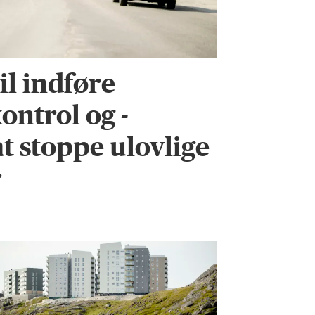
l indføre
ontrol og -
 at stoppe ulovlige
r