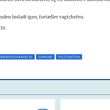
nden løsladt igen, fortæller vagtchefen.
30.
IKKERHEDSHÆNDELSE
SAMFUND
POLITIAKTION