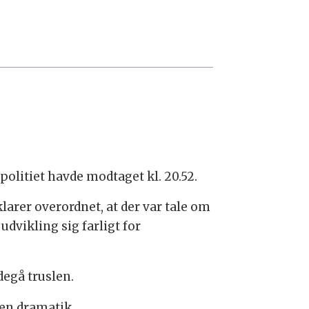
olitiet havde modtaget kl. 20.52.
arer overordnet, at der var tale om
udvikling sig farligt for
degå truslen.
en dramatik.