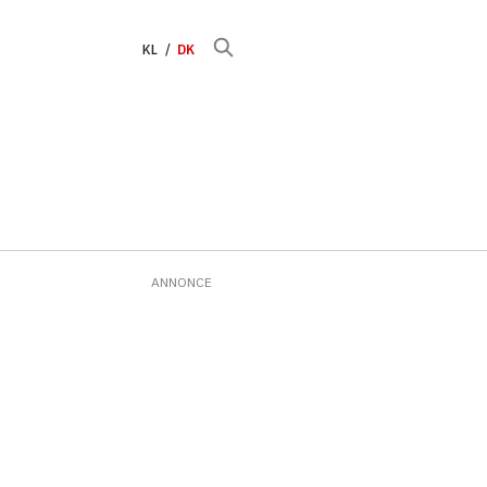
KL
DK
ANNONCE