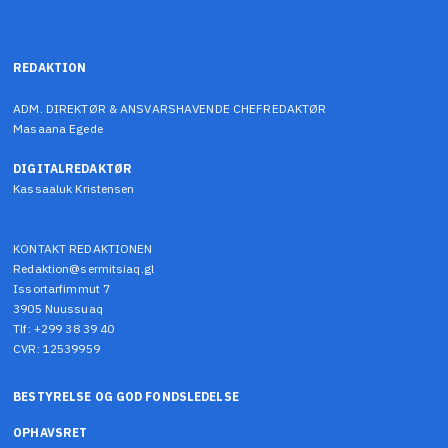
REDAKTION
ADM. DIREKTØR & ANSVARSHAVENDE CHEFREDAKTØR
Masaana Egede
DIGITALREDAKTØR
Kassaaluk Kristensen
KONTAKT REDAKTIONEN
Redaktion@sermitsiaq.gl
Issortarfimmut 7
3905 Nuussuaq
Tlf: +299 38 39 40
CVR: 12539959
BESTYRELSE OG GOD FONDSLEDELSE
OPHAVSRET