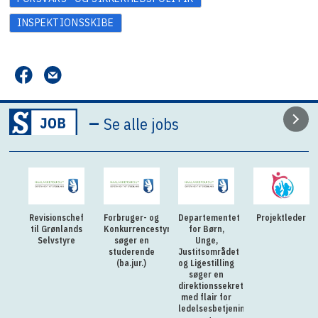
INSPEKTIONSSKIBE
–
Se alle jobs
Revisionschef
Forbruger- og
Departementet
Projektleder
til Grønlands
Konkurrencestyrelsen
for Børn,
Selvstyre
søger en
Unge,
studerende
Justitsområdet
(ba.jur.)
og Ligestilling
søger en
direktionssekretær
med flair for
ledelsesbetjening