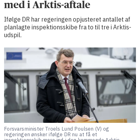
med i Arktis-aftale
Ifølge DR har regeringen opjusteret antallet af
planlagte inspektionsskibe fra to til tre i Arktis-
udspil.
Forsvarsminister Troels Lund Poulsen (V) og
regeringen ønsker ifølge DR nu at få et
inspektionsskib mere ind i den kommende Arktis-