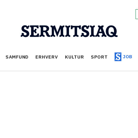
JOB
SAMFUND
ERHVERV
KULTUR
SPORT