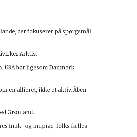
ande, der fokuserer på spørgsmål
virker Arktis.
em. USA bør ligesom Danmark
m en allieret, ikke et aktiv. Åben
med Grønland.
ores Inuk- og Iñupiaq-folks fælles