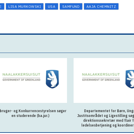
E
LISA MURKOWSKI
USA
SAMFUND
AAJA CHEMNITZ
bruger- og Konkurrencestyrelsen søger
Departementet for Børn, Ung
en studerende (ba.jur.)
Justitsområdet og Ligestilling sø
direktionssekretær med flair f
ledelsesbetjening og koordiner