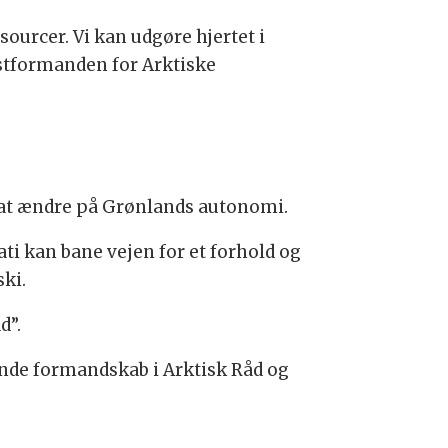
ourcer. Vi kan udgøre hjertet i
stformanden for Arktiske
n at ændre på Grønlands autonomi.
ati kan bane vejen for et forhold og
ski.
d”.
nde formandskab i Arktisk Råd og