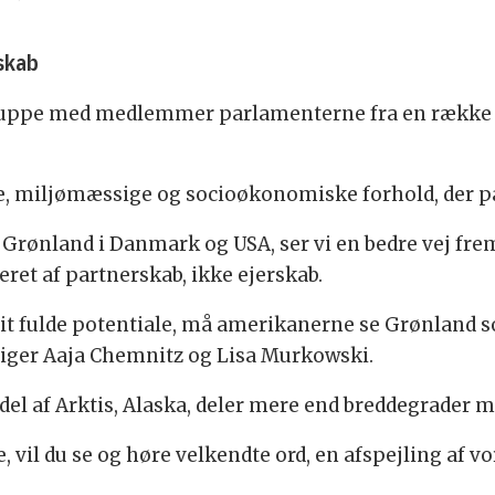
rskab
ruppe med medlemmer parlamenterne fra en række l
e, miljømæssige og socioøkonomiske forhold, der på
 Grønland i Danmark og USA, ser vi en bedre vej fr
neret af partnerskab, ikke ejerskab.
r sit fulde potentiale, må amerikanerne se Grønland so
, siger Aaja Chemnitz og Lisa Murkowski.
el af Arktis, Alaska, deler mere end breddegrader 
 vil du se og høre velkendte ord, en afspejling af v