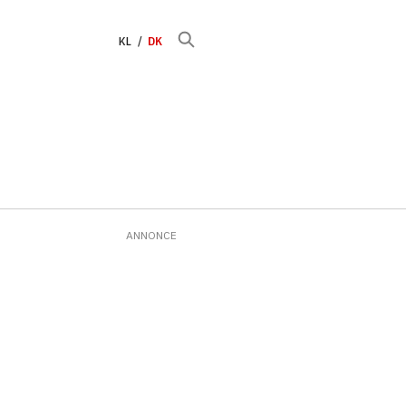
KL
DK
ANNONCE