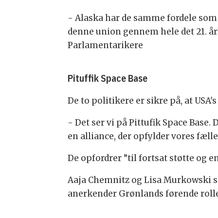
- Alaska har de samme fordele som G
denne union gennem hele det 21. å
Parlamentarikere
Pituffik Space Base
De to politikere er sikre på, at US
- Det ser vi på Pittufik Space Base
en alliance, der opfylder vores fæl
De opfordrer ”til fortsat støtte og
Aaja Chemnitz og Lisa Murkowski s
anerkender Grønlands førende roll