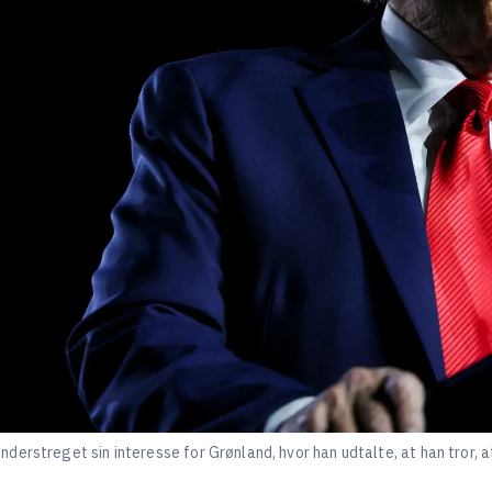
erstreget sin interesse for Grønland, hvor han udtalte, at han tror, a