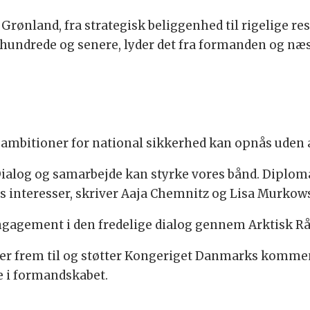
rønland, fra strategisk beliggenhed til rigelige ress
rhundrede og senere, lyder det fra formanden og næ
A's ambitioner for national sikkerhed kan opnås ude
. Dialog og samarbejde kan styrke vores bånd. Diplom
les interesser, skriver Aaja Chemnitz og Lisa Murkow
 engagement i den fredelige dialog gennem Arktisk Rå
er frem til og støtter Kongeriget Danmarks komme
e i formandskabet.