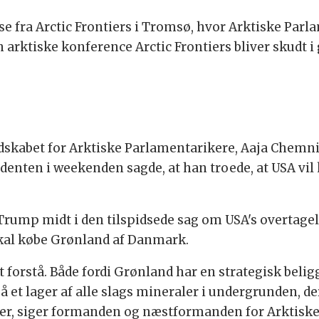
se fra Arctic Frontiers i Tromsø, hvor Arktiske Par
en arktiske konference Arctic Frontiers bliver skudt 
skabet for Arktiske Parlamentarikere, Aaja Chemnit
enten i weekenden sagde, at han troede, at USA vil 
ump midt i den tilspidsede sag om USA's overtagels
 skal købe Grønland af Danmark.
t forstå. Både fordi Grønland har en strategisk belig
å et lager af alle slags mineraler i undergrunden, de
ier, siger formanden og næstformanden for Arktisk