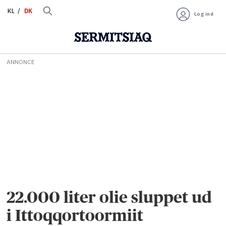
KL
DK
Log ind
ANNONCE
22.000 liter olie sluppet ud
i Ittoqqortoormiit