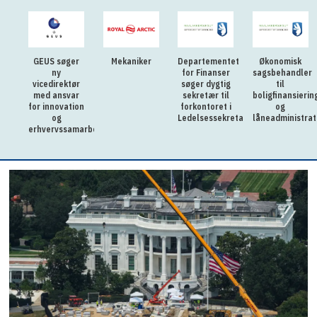
GEUS søger
Mekaniker
Departementet
Økonomisk
ny
for Finanser
sagsbehandler
vicedirektør
søger dygtig
til
med ansvar
sekretær til
boligfinansierin
for innovation
forkontoret i
og
og
Ledelsessekretariatet
låneadministrat
erhvervssamarbejde