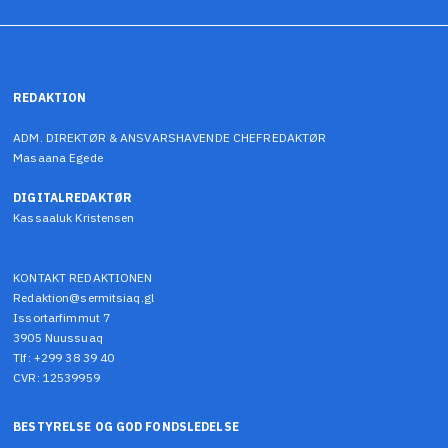
REDAKTION
ADM. DIREKTØR & ANSVARSHAVENDE CHEFREDAKTØR
Masaana Egede
DIGITALREDAKTØR
Kassaaluk Kristensen
KONTAKT REDAKTIONEN
Redaktion@sermitsiaq.gl
Issortarfimmut 7
3905 Nuussuaq
Tlf: +299 38 39 40
CVR: 12539959
BESTYRELSE OG GOD FONDSLEDELSE