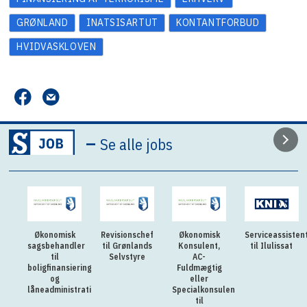
GRØNLAND
INATSISARTUT
KONTANTFORBUD
HVIDVASKLOVEN
–
Se alle jobs
Økonomisk
Revisionschef
Økonomisk
Serviceassisten
sagsbehandler
til Grønlands
Konsulent,
til Ilulissat
til
Selvstyre
AC-
boligfinansiering
Fuldmægtig
og
eller
låneadministration
Specialkonsulent
til