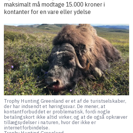
maksimalt må modtage 15.000 kroner i
kontanter for en vare eller ydelse
Trophy Hunting Greenland er et af de turistselskaber,
der har indsendt et høringssvar. De mener, at
kontantforbuddet er problematisk, fordi nogle
betalingskort ikke altid virker, og at de også opkræver
tillægsydelser i naturen, hvor der ikke er
internetforbindelse.
Trophy Hunting Greenland