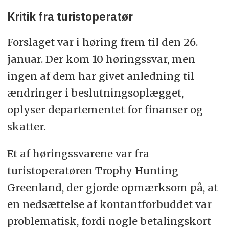
Det er ligegyldigt, om betalingen sker på én
Kritik fra turistoperatør
gang eller som flere betalinger, der er eller ser
ud til at være indbyrdes forbundne. Løbende
ydelser, eksempelvis husleje, er som
Forslaget var i høring frem til den 26.
udgangspunkt ikke »forbundne«.
januar. Der kom 10 høringssvar, men
ingen af dem har givet anledning til
ændringer i beslutningsoplægget,
oplyser departementet for finanser og
skatter.
Et af høringssvarene var fra
turistoperatøren Trophy Hunting
Greenland, der gjorde opmærksom på, at
en nedsættelse af kontantforbuddet var
problematisk, fordi nogle betalingskort