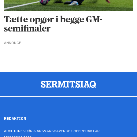
Tætte opgør i begge GM-
semifinaler
ANNONCE
REDAKTION
ADM. DIREKTØR & ANSVARSHAVENDE CHEFREDAKTØR
Masaana Egede